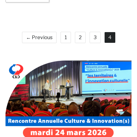
← Previous
1
2
3
4