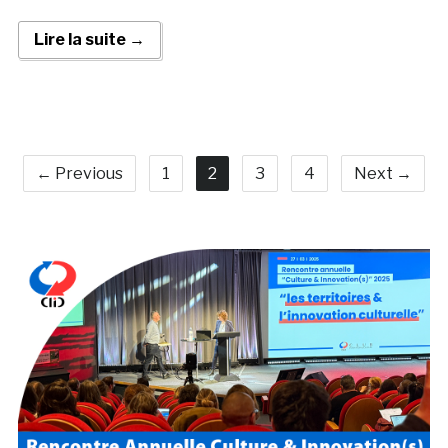
Lire la suite →
← Previous
1
2
3
4
Next →