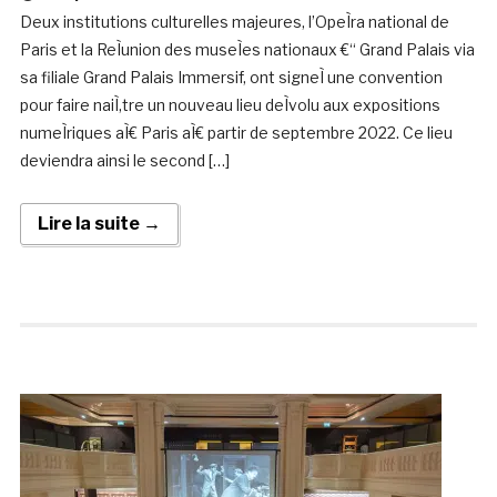
Deux institutions culturelles majeures, l’OpeÌra national de
Paris et la ReÌunion des museÌes nationaux €“ Grand Palais via
sa filiale Grand Palais Immersif, ont signeÌ une convention
pour faire naiÌ‚tre un nouveau lieu deÌvolu aux expositions
numeÌriques aÌ€ Paris aÌ€ partir de septembre 2022. Ce lieu
deviendra ainsi le second […]
Lire la suite →