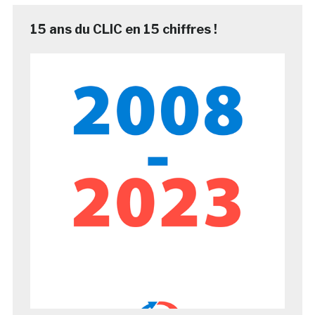
15 ans du CLIC en 15 chiffres !