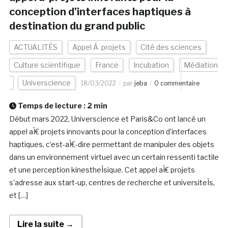
conception d’interfaces haptiques à
destination du grand public
ACTUALITÉS
Appel Ã projets
Cité des sciences
Culture scientifique
France
Incubation
Médiation
Universcience
18/03/2022
par
jeba
0 commentaire
Temps de lecture :
2
min
Début mars 2022, Universcience et Paris&Co ont lancé un
appel aÌ€ projets innovants pour la conception d’interfaces
haptiques, c’est-aÌ€-dire permettant de manipuler des objets
dans un environnement virtuel avec un certain ressenti tactile
et une perception kinestheÌsique. Cet appel aÌ€ projets
s’adresse aux start-up, centres de recherche et universiteÌs,
et […]
Lire la suite →