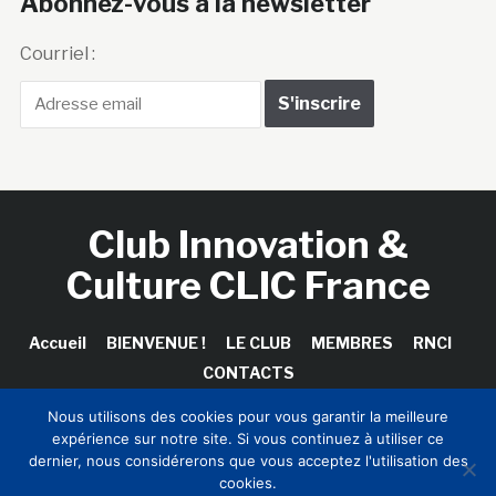
Abonnez-vous à la newsletter
Courriel :
Club Innovation &
Culture CLIC France
Accueil
BIENVENUE !
LE CLUB
MEMBRES
RNCI
CONTACTS
Nous utilisons des cookies pour vous garantir la meilleure
expérience sur notre site. Si vous continuez à utiliser ce
dernier, nous considérerons que vous acceptez l'utilisation des
Copyright © 2026 Club Innovation & Culture CLIC France /
cookies.
Sinapses Conseils