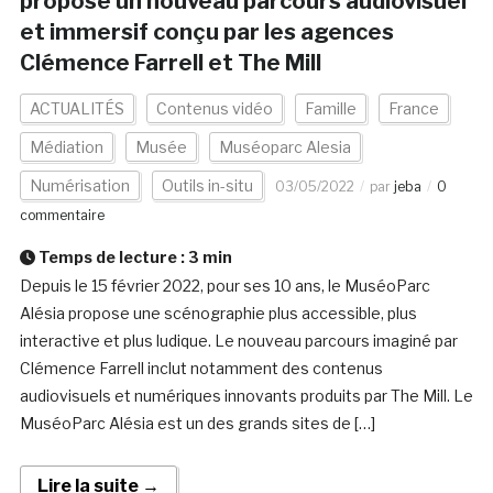
propose un nouveau parcours audiovisuel
et immersif conçu par les agences
Clémence Farrell et The Mill
ACTUALITÉS
Contenus vidéo
Famille
France
Médiation
Musée
Muséoparc Alesia
Numérisation
Outils in-situ
03/05/2022
par
jeba
0
commentaire
Temps de lecture :
3
min
Depuis le 15 février 2022, pour ses 10 ans, le MuséoParc
Alésia propose une scénographie plus accessible, plus
interactive et plus ludique. Le nouveau parcours imaginé par
Clémence Farrell inclut notamment des contenus
audiovisuels et numériques innovants produits par The Mill. Le
MuséoParc Alésia est un des grands sites de […]
Lire la suite →