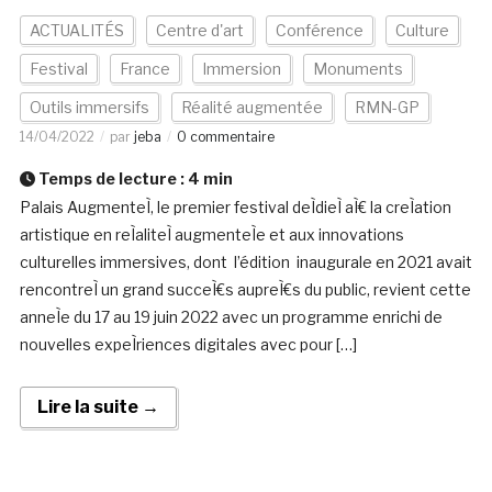
ACTUALITÉS
Centre d'art
Conférence
Culture
Festival
France
Immersion
Monuments
Outils immersifs
Réalité augmentée
RMN-GP
14/04/2022
par
jeba
0 commentaire
Temps de lecture :
4
min
Palais AugmenteÌ, le premier festival deÌdieÌ aÌ€ la creÌation
artistique en reÌaliteÌ augmenteÌe et aux innovations
culturelles immersives, dont l’édition inaugurale en 2021 avait
rencontreÌ un grand succeÌ€s aupreÌ€s du public, revient cette
anneÌe du 17 au 19 juin 2022 avec un programme enrichi de
nouvelles expeÌriences digitales avec pour […]
Lire la suite →