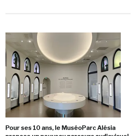
Pour ses 10 ans, le MuséoParc Alésia