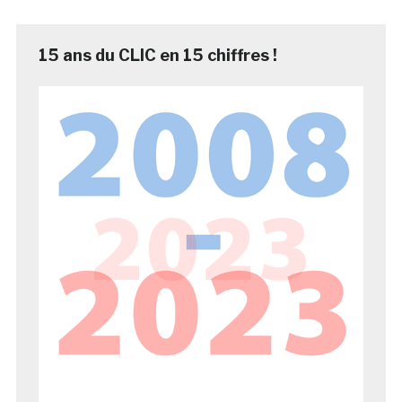
15 ans du CLIC en 15 chiffres !