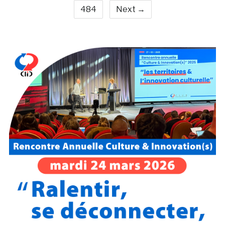
484
Next →