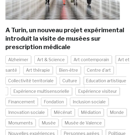
A Turin, un nouveau projet expérimental
introduit la visite de musées sur
prescription médicale
Alzheimer
Art & Science
Art contemporain
Art et
santé
Art thérapie
Bien-être
Centre d'art
Collectivité territoriale
Culture
Education artistique
Expérience multisensorielle
Expérience visiteur
Financement
Fondation
Inclusion sociale
Innovation sociale
Mécénat
Médiation
Monde
Monuments
Musée
Musée de Valence
Nouvelles expériences
Personnes agées
Politique