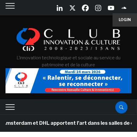
LOGIN
L'innovation technologique et sociale au service du
patrimoine et de la culture
 et DHL apportent l’art dans les salles de classe des é