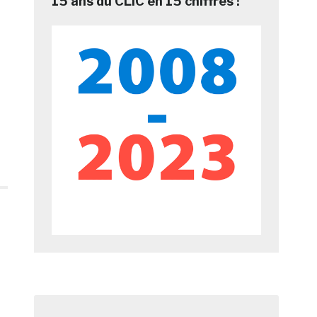
15 ans du CLIC en 15 chiffres !