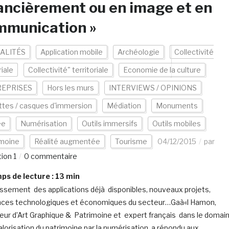
ancièrement ou en image et en
mmunication »
ALITÉS
Application mobile
Archéologie
Collectivité
riale
Collectivité" territoriale
Economie de la culture
EPRISES
Hors les murs
INTERVIEWS / OPINIONS
tes / casques d'immersion
Médiation
Monuments
ée
Numérisation
Outils immersifs
Outils mobiles
imoine
Réalité augmentée
Tourisme
04/12/2015
par
ion 1
0 commentaire
s de lecture :
13
min
issement des applications déjà disponibles, nouveaux projets,
ces technologiques et économiques du secteur…Gaà«l Hamon,
eur d’Art Graphique & Patrimoine et expert français dans le domai
valorisation du patrimoine par la numérisation, a répondu aux