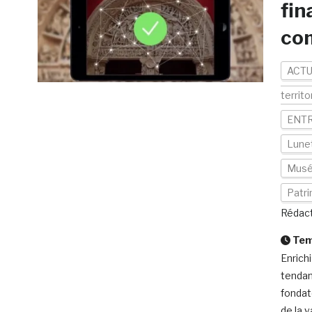
fin
co
ACTU
territo
ENTR
Lunet
Mus
Patr
Rédact
Temp
Enrich
tendan
fondat
de la 