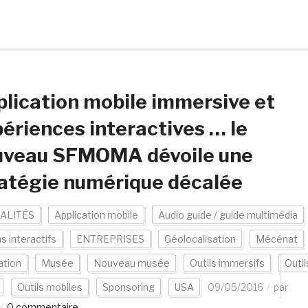
lication mobile immersive et
ériences interactives … le
uveau SFMOMA dévoile une
atégie numérique décalée
ALITÉS
Application mobile
Audio guide / guide multimédia
s interactifs
ENTREPRISES
Géolocalisation
Mécénat
ation
Musée
Nouveau musée
Outils immersifs
Outil
Outils mobiles
Sponsoring
USA
09/05/2016
par
0 commentaire