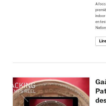
A l’oc
premiè
indoor
en tes
Nation
Lir
Gaà
Pat
des