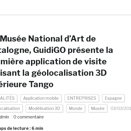
Musée National d’Art de
alogne, GuidiGO présente la
mière application de visite
lisant la géolocalisation 3D
érieure Tango
ALITÉS
Application mobile
ENTREPRISES
Espagne
calisation
Modélisation 3D
Monde
Musée
03/03/20
dmin
0 commentaire
s de lecture :
6
min