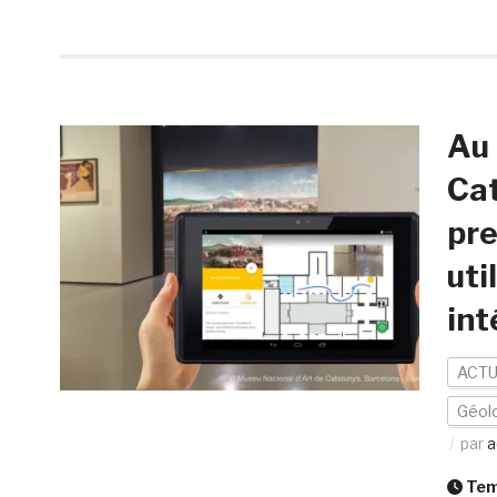
Au 
Cat
pre
uti
int
ACTU
Géolo
par
a
Temp