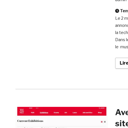
Temp
Le 2 m
annonc
la tec
Dans l
le mus
Lir
Ave
sit