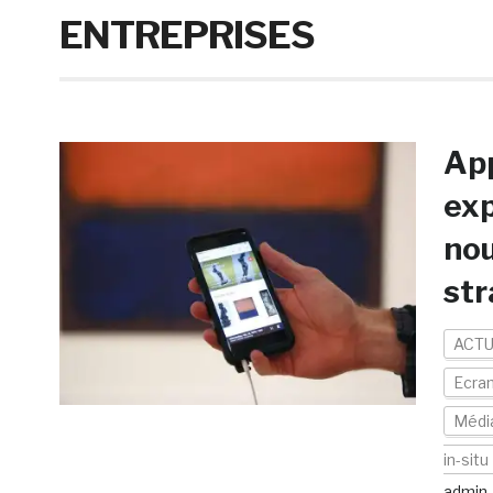
ENTREPRISES
App
exp
no
str
ACTU
Ecran
Médi
in-situ
admin