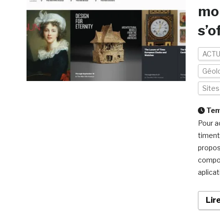
mob
s’o
ACTU
Géolo
Site
Temp
Pour a
timent
propos
compos
aplicat
Lir