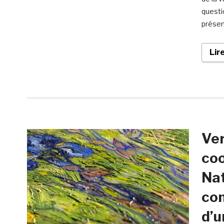
questi
prése
Lir
Ver
coo
Nat
com
d’u