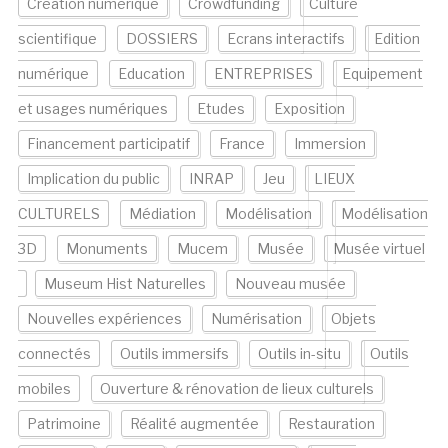
Création numérique
Crowdfunding
Culture
scientifique
DOSSIERS
Ecrans interactifs
Edition
numérique
Education
ENTREPRISES
Equipement
et usages numériques
Etudes
Exposition
Financement participatif
France
Immersion
Implication du public
INRAP
Jeu
LIEUX
CULTURELS
Médiation
Modélisation
Modélisation
3D
Monuments
Mucem
Musée
Musée virtuel
Museum Hist Naturelles
Nouveau musée
Nouvelles expériences
Numérisation
Objets
connectés
Outils immersifs
Outils in-situ
Outils
mobiles
Ouverture & rénovation de lieux culturels
Patrimoine
Réalité augmentée
Restauration