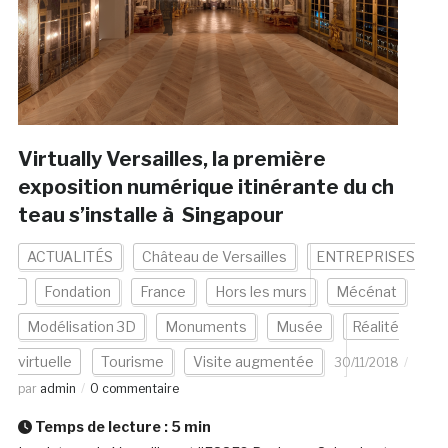
Virtually Versailles, la première
exposition numérique itinérante du ch
teau s’installe à Singapour
ACTUALITÉS
Château de Versailles
ENTREPRISES
Fondation
France
Hors les murs
Mécénat
Modélisation 3D
Monuments
Musée
Réalité
virtuelle
Tourisme
Visite augmentée
30/11/2018
par
admin
0 commentaire
Temps de lecture :
5
min