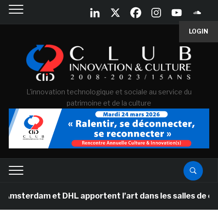
LOGIN
L'innovation technologique et sociale au service du
patrimoine et de la culture
 et DHL apportent l’art dans les salles de classe des é