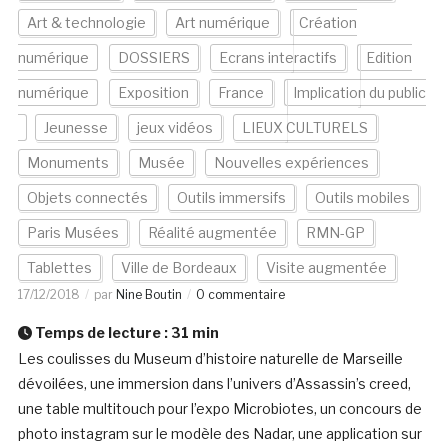
Art & technologie
Art numérique
Création
numérique
DOSSIERS
Ecrans interactifs
Edition
numérique
Exposition
France
Implication du public
Jeunesse
jeux vidéos
LIEUX CULTURELS
Monuments
Musée
Nouvelles expériences
Objets connectés
Outils immersifs
Outils mobiles
Paris Musées
Réalité augmentée
RMN-GP
Tablettes
Ville de Bordeaux
Visite augmentée
17/12/2018
par
Nine Boutin
0 commentaire
Temps de lecture :
31
min
Les coulisses du Museum d’histoire naturelle de Marseille
dévoilées, une immersion dans l’univers d’Assassin’s creed,
une table multitouch pour l’expo Microbiotes, un concours de
photo instagram sur le modèle des Nadar, une application sur