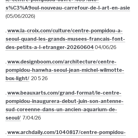
s%C3%A9oul-nouveau-carrefour-de-l-art-en-asie
(05/06/2026)
.
www.la-croix.com/culture/centre-pompidou-a-
seoul-quand-les-grands-musees-francais-font-
des-petits-a-l-etranger-20260604
04/06/26
.
www.designboom.com/architecture/centre-
pompidou-hanwha-seoul-jean-michel-wilmotte-
box-light/
20 5 26
.
www.beauxarts.com/grand-format/le-centre-
pompidou-inaugurera-debut-juin-son-antenne-
sud-coreenne-dans-un-ancien-aquarium-de-
seoul/
7/04/26
.
www.archdaily.com/1040817/centre-pompidou-