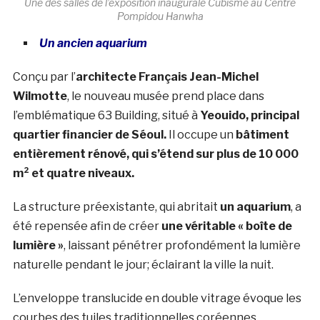
Une des salles de l’exposition inaugurale Cubisme au Centre
Pompidou Hanwha
Un ancien aquarium
Conçu par l’
architecte Français Jean-Michel
Wilmotte
, le nouveau musée prend place dans
l’emblématique 63 Building, situé à
Yeouido, principal
quartier financier de Séoul.
Il occupe un
bâtiment
entièrement rénové, qui s’étend sur plus de 10 000
m² et quatre niveaux.
La structure préexistante, qui abritait
un aquarium
, a
été repensée afin de créer
une véritable « boîte de
lumière »
, laissant pénétrer profondément la lumière
naturelle pendant le jour; éclairant la ville la nuit.
L’enveloppe translucide en double vitrage évoque les
courbes des tuiles traditionnelles coréennes.