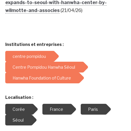
expands-to-seoul-with-hanwha-center-by-
wilmotte-and-associes
(21/04/26)
Institutions et entreprises :
centre pompidou
Centre Pompidou Hanwha Séoul
Hanwha Foundation of Culture
Localisation :
Corée
France
Paris
Séoul