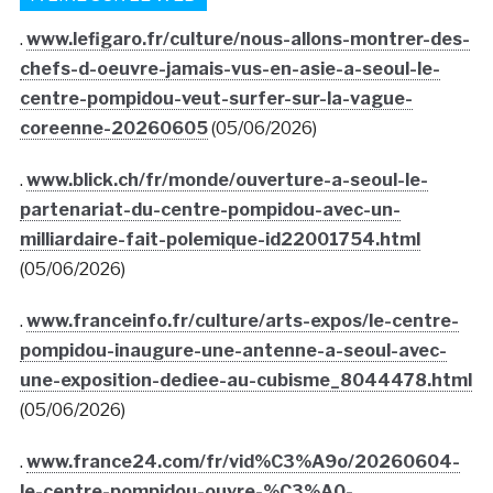
.
www.lefigaro.fr/culture/nous-allons-montrer-des-
chefs-d-oeuvre-jamais-vus-en-asie-a-seoul-le-
centre-pompidou-veut-surfer-sur-la-vague-
coreenne-20260605
(05/06/2026)
.
www.blick.ch/fr/monde/ouverture-a-seoul-le-
partenariat-du-centre-pompidou-avec-un-
milliardaire-fait-polemique-id22001754.html
(05/06/2026)
.
www.franceinfo.fr/culture/arts-expos/le-centre-
pompidou-inaugure-une-antenne-a-seoul-avec-
une-exposition-dediee-au-cubisme_8044478.html
(05/06/2026)
.
www.france24.com/fr/vid%C3%A9o/20260604-
le-centre-pompidou-ouvre-%C3%A0-