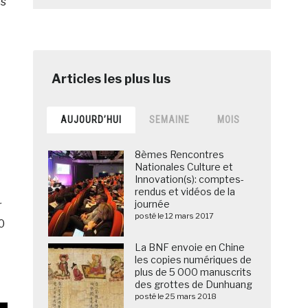
es
AUJOURD’HUI
SEMAINE
MOIS
8èmes Rencontres
Nationales Culture et
Innovation(s): comptes-
rendus et vidéos de la
journée
r
posté le 12 mars 2017
0
La BNF envoie en Chine
les copies numériques de
plus de 5 000 manuscrits
des grottes de Dunhuang
posté le 25 mars 2018