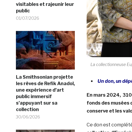
visitables et rajeunir leur
public
01/07/2026
La collectionneuse Eugé
La Smithsonian projette
Un don, un dép
les rêves de Refik Anadol,
une expérience d’art
En mars 2024, 310 œ
public immersif
s’appuyant sur sa
fonds des musées de 
collection
conserve et les valo
30/06/2026
Ce don est complét