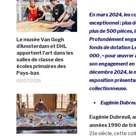
En mars 2024, les co
exceptionnel : plus 
plus de 500 pièces, 
Profondément engagé
Le musée Van Gogh
d’Amsterdam et DHL
fonds de dotation Le
apportent l’art dans les
000 ‚¬ pour œuvrer à
salles de classe des
son engagement en fa
écoles primaires des
décembre 2024, le m
Pays-bas
exposition présentan
03/07/2026
collectionneuse.
Eugénie Dubreui
Eugénie Dubreuil, a
années 1990 de tr
21e siècle, cette col