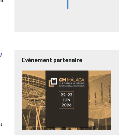
in
n
i
Evénement partenaire
u