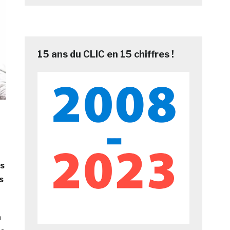
15 ans du CLIC en 15 chiffres !
es
s
a