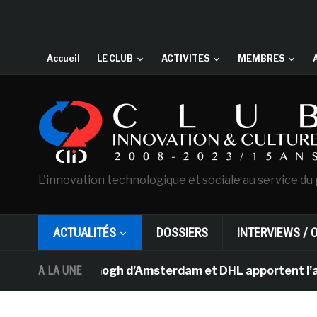
Accueil
LE CLUB
ACTIVITES
MEMBRES
L'innovation technologique et sociale au service du 
ACTUALITÉS
DOSSIERS
INTERVIEWS / 
sée Van Gogh d’Amsterdam et DHL apportent l’art dans le
A LA UNE