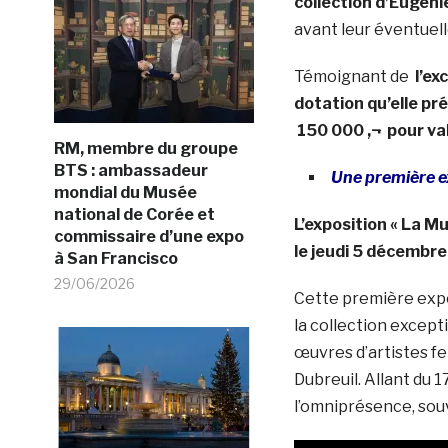
collection d’Eugéni
avant leur éventuell
Témoignant de
l’ex
dotation qu’elle pr
150 000 ‚¬ pour va
RM, membre du groupe
BTS : ambassadeur
Une première e
mondial du Musée
national de Corée et
L’exposition « La M
commissaire d’une expo
le jeudi 5 décembre
à San Francisco
29/06/2026
Cette première expos
la collection except
œuvres d’artistes f
Dubreuil. Allant du 
l’omniprésence, souv