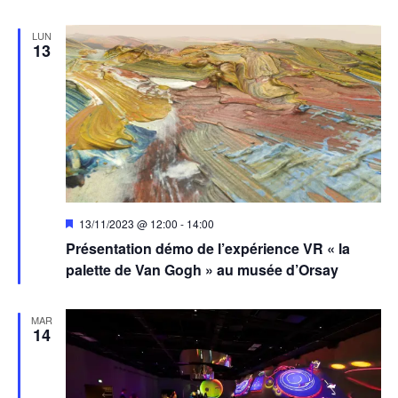
LUN
13
Mis
13/11/2023 @ 12:00
-
14:00
en
Présentation démo de l’expérience VR « la
avant
palette de Van Gogh » au musée d’Orsay
MAR
14