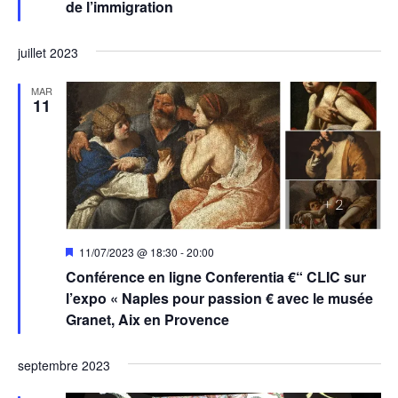
de l’immigration
juillet 2023
MAR
11
Mis
11/07/2023 @ 18:30
-
20:00
en
Conférence en ligne Conferentia €“ CLIC sur
avant
l’expo « Naples pour passion € avec le musée
Granet, Aix en Provence
septembre 2023