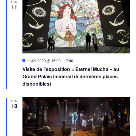
LUN
11
Mis
11/09/2023 @ 16:00
-
17:00
en
Visite de l’exposition « Eternel Mucha » au
avant
Grand Palais Immersif (5 dernières places
disponibles)
LUN
18