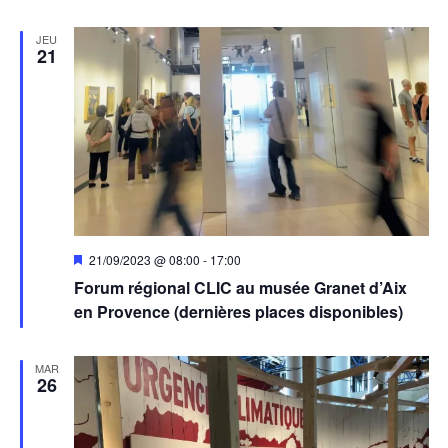
JEU
21
Mis
21/09/2023 @ 08:00
-
17:00
en
Forum régional CLIC au musée Granet d’Aix
avant
en Provence (dernières places disponibles)
MAR
26