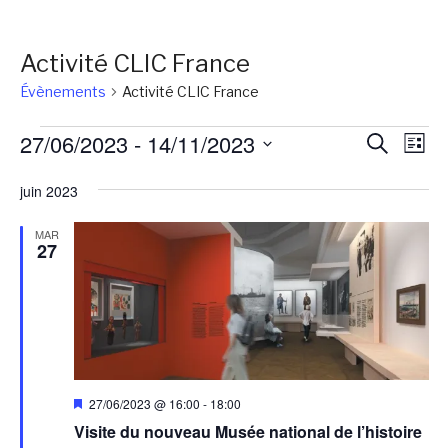
Activité CLIC France
Évènements
Activité CLIC France
Évènements
Reche
Na
27/06/2023
 - 
14/11/2023
Recherch
Liste
de
et
Sélectionnez
vu
juin 2023
une
naviga
Év
date.
de
MAR
27
vues
Évène
Mis
27/06/2023 @ 16:00
-
18:00
en
Visite du nouveau Musée national de l’histoire
avant