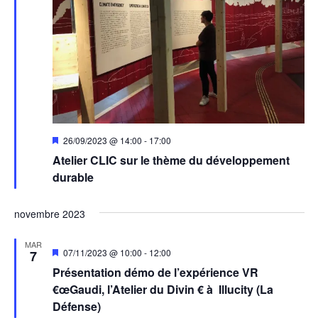
Mis
26/09/2023 @ 14:00
-
17:00
en
Atelier CLIC sur le thème du développement
avant
durable
novembre 2023
MAR
Mis
07/11/2023 @ 10:00
-
12:00
7
en
Présentation démo de l’expérience VR
avant
€œGaudi, l’Atelier du Divin € à Illucity (La
Défense)