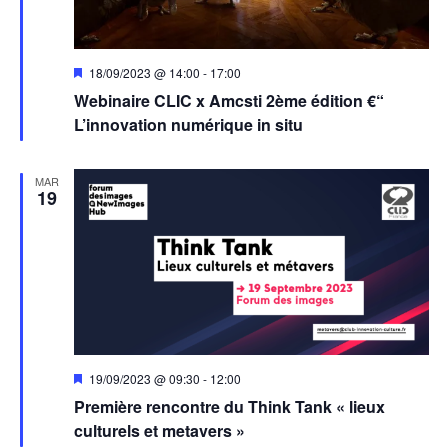
Mis
18/09/2023 @ 14:00
-
17:00
en
Webinaire CLIC x Amcsti 2ème édition €“
avant
L’innovation numérique in situ
MAR
19
Mis
19/09/2023 @ 09:30
-
12:00
en
Première rencontre du Think Tank « lieux
avant
culturels et metavers »