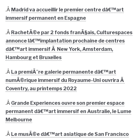
.Â
Madrid va accueillir le premier centre dâ€™art
immersif permanent en Espagne
.Â
RachetÃ©e par 2 fonds franÃ§ais, Culturespaces
annonce lâ€™implantation prochaine de centres
dâ€™art immersif Ã New York, Amsterdam,
Hambourg et Bruxelles
.Â
La premiÃ¨re galerie permanente dâ€™art
numÃ©rique immersif du Royaume-Uni ouvrira Ã
Coventry, au printemps 2022
.Â
Grande Experiences ouvre son premier espace
permanent dâ€™art immersif en Australie, le Lume
Melbourne
.Â
Le musÃ©e dâ€™art asiatique de San Francisco