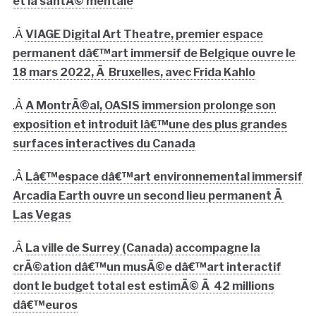
et la santÃ© mentale
.Â
VIAGE Digital Art Theatre, premier espace
permanent dâ€™art immersif de Belgique ouvre le
18 mars 2022, Ã Bruxelles, avec Frida Kahlo
.Â
A MontrÃ©al, OASIS immersion prolonge son
exposition et introduit lâ€™une des plus grandes
surfaces interactives du Canada
.Â
Lâ€™espace dâ€™art environnemental immersif
Arcadia Earth ouvre un second lieu permanent Ã
Las Vegas
.Â
La ville de Surrey (Canada) accompagne la
crÃ©ation dâ€™un musÃ©e dâ€™art interactif
dont le budget total est estimÃ© Ã 42 millions
dâ€™euros