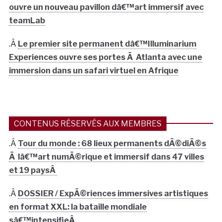
ouvre un nouveau pavillon dâ€™art immersif avec
teamLab
.Â
Le premier site permanent dâ€™Illuminarium
Experiences ouvre ses portes Ã Atlanta avec une
immersion dans un safari virtuel en Afrique
CONTENUS RÉSERVÉS AUX MEMBRES
.Â
Tour du monde : 68 lieux permanents dÃ©diÃ©s
Ã lâ€™art numÃ©rique et immersif dans 47 villes
et 19 paysÂ
.Â
DOSSIER / ExpÃ©riences immersives artistiques
en format XXL: la bataille mondiale
sâ€™intensifieÂ