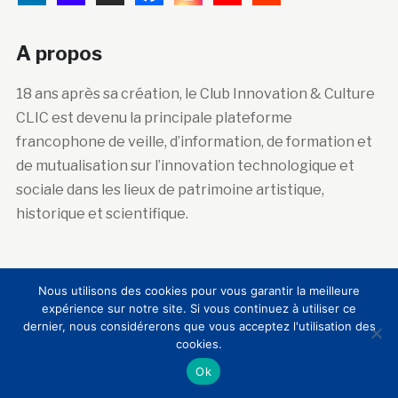
A propos
18 ans après sa création, le Club Innovation & Culture
CLIC est devenu la principale plateforme
francophone de veille, d’information, de formation et
de mutualisation sur l’innovation technologique et
sociale dans les lieux de patrimoine artistique,
historique et scientifique.
Abonnez-vous à la newsletter
Nous utilisons des cookies pour vous garantir la meilleure
expérience sur notre site. Si vous continuez à utiliser ce
Courriel :
dernier, nous considérerons que vous acceptez l'utilisation des
cookies.
Ok