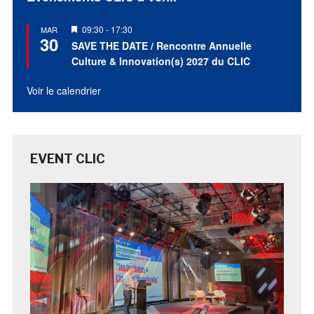
Mis
09:30
-
17:30
MAR
30
en
SAVE THE DATE / Rencontre Annuelle
avant
Culture & Innovation(s) 2027 du CLIC
Voir le calendrier
EVENT CLIC