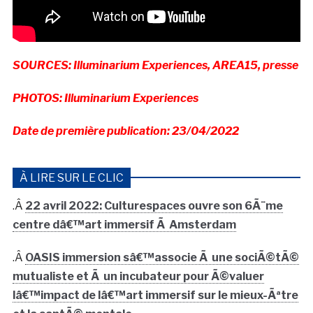
SOURCES: Illuminarium Experiences, AREA15, presse
PHOTOS: Illuminarium Experiences
Date de première publication: 23/04/2022
À LIRE SUR LE CLIC
.Â
22 avril 2022: Culturespaces ouvre son 6Ã¨me
centre dâ€™art immersif Ã Amsterdam
.Â
OASIS immersion sâ€™associe Ã une sociÃ©tÃ©
mutualiste et Ã un incubateur pour Ã©valuer
lâ€™impact de lâ€™art immersif sur le mieux-Ãªtre