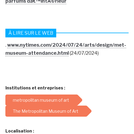
parfums dâ€™intÃ©rieur
À LIRE SUR LE WEB
.
www.nytimes.com/2024/07/24/arts/design/met-
museum-attendance.html
(24/07/2024)
Institutions et entreprises :
metropolitan museum of art
The Metropolitan Museum of Art
Localisation :