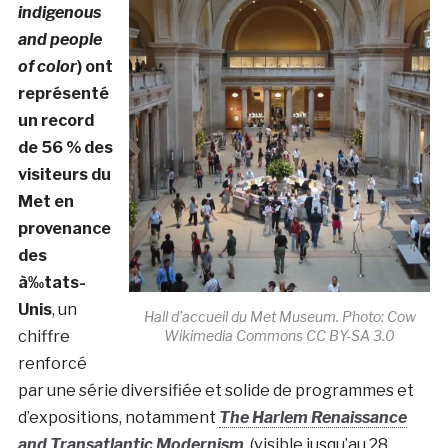
indigenous
and people
of color
) ont
représenté
un record
de 56 % des
visiteurs du
Met en
provenance
des
à‰tats-
Unis
, un
Hall d’accueil du Met Museum. Photo: Cow
chiffre
Wikimedia Commons CC BY-SA 3.0
renforcé
par une série diversifiée et solide de programmes et
d’expositions, notamment
The Harlem Renaissance
and Transatlantic Modernism
(visible jusqu’au 28