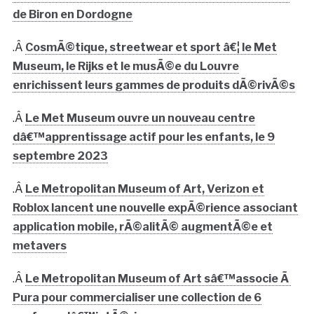
de Biron en Dordogne
.Â
CosmÃ©tique, streetwear et sport â€¦ le Met
Museum, le Rijks et le musÃ©e du Louvre
enrichissent leurs gammes de produits dÃ©rivÃ©s
.Â
Le Met Museum ouvre un nouveau centre
dâ€™apprentissage actif pour les enfants, le 9
septembre 2023
.Â
Le Metropolitan Museum of Art, Verizon et
Roblox lancent une nouvelle expÃ©rience associant
application mobile, rÃ©alitÃ© augmentÃ©e et
metavers
.Â
Le Metropolitan Museum of Art sâ€™associe Ã
Pura pour commercialiser une collection de 6