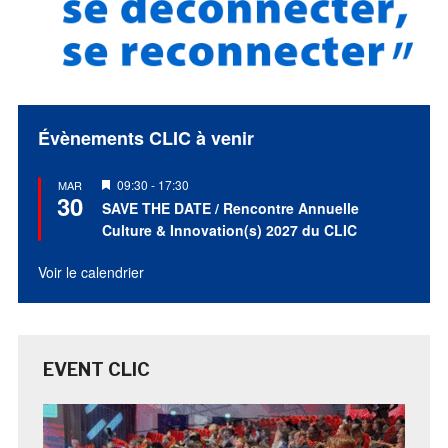
Évènements CLIC à venir
Mis
09:30
-
17:30
MAR
30
en
SAVE THE DATE / Rencontre Annuelle
avant
Culture & Innovation(s) 2027 du CLIC
Voir le calendrier
EVENT CLIC