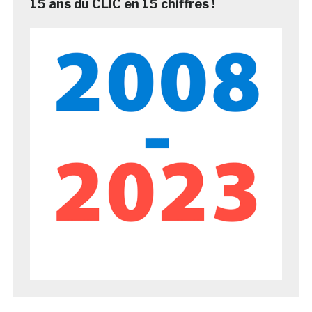
15 ans du CLIC en 15 chiffres !