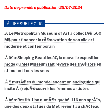
Date de première publication: 25/07/2024
À LIRE SUR LE CLIC
.Â
Le Metropolitan Museum of Art a collectÃ© 500
M$ pour financer la rÃ©novation de son aile art
moderne et contemporain
.Â
â€œSleeping Beautiesâ€, la nouvelle exposition
mode du Met Museum fait revivre des trÃ©sors en
stimulant tous les sens
.Â
5 musÃ©es du monde lancent un audioguide qui
incite Ã (re)dÃ©couvrir les femmes artistes
.Â
â€œRestitution numÃ©riqueâ€: 116 ans aprÃ¨s,
une des deux statues du Met revient au chÃ¢teau