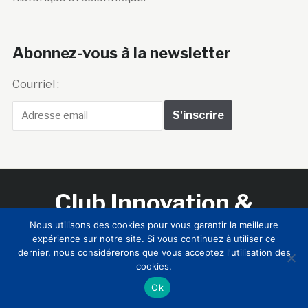
Abonnez-vous à la newsletter
Courriel :
Club Innovation &
Culture CLIC France
Nous utilisons des cookies pour vous garantir la meilleure
expérience sur notre site. Si vous continuez à utiliser ce
dernier, nous considérerons que vous acceptez l'utilisation des
Accueil
BIENVENUE !
LE CLUB
MEMBRES
RNCI
cookies.
CONTACTS
Ok