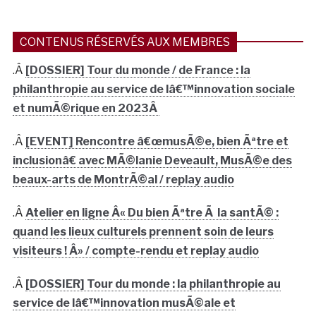
CONTENUS RÉSERVÉS AUX MEMBRES
.Â
[DOSSIER] Tour du monde / de France : la
philanthropie au service de lâ€™innovation sociale
et numÃ©rique en 2023Â
.Â
[EVENT] Rencontre â€œmusÃ©e, bien Ãªtre et
inclusionâ€ avec MÃ©lanie Deveault, MusÃ©e des
beaux-arts de MontrÃ©al / replay audio
.Â
Atelier en ligne Â« Du bien Ãªtre Ã la santÃ© :
quand les lieux culturels prennent soin de leurs
visiteurs ! Â» / compte-rendu et replay audio
.Â
[DOSSIER] Tour du monde : la philanthropie au
service de lâ€™innovation musÃ©ale et