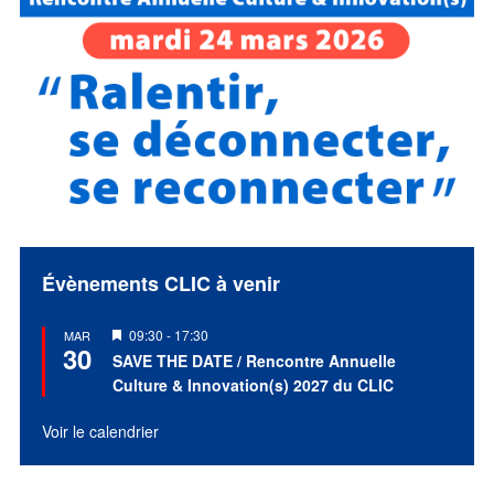
Évènements CLIC à venir
Mis
09:30
-
17:30
MAR
30
en
SAVE THE DATE / Rencontre Annuelle
avant
Culture & Innovation(s) 2027 du CLIC
Voir le calendrier