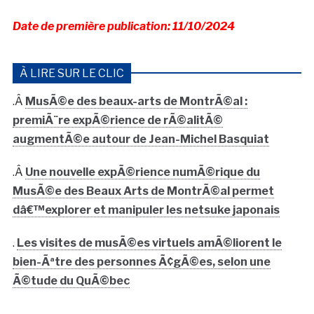
Date de première publication: 11/10/2024
À LIRE SUR LE CLIC
.Â
MusÃ©e des beaux-arts de MontrÃ©al :
premiÃ¨re expÃ©rience de rÃ©alitÃ©
augmentÃ©e autour de Jean-Michel Basquiat
.Â
Une nouvelle expÃ©rience numÃ©rique du
MusÃ©e des Beaux Arts de MontrÃ©al permet
dâ€™explorer et manipuler les netsuke japonais
.
Les visites de musÃ©es virtuels amÃ©liorent le
bien-Ãªtre des personnes Ã¢gÃ©es, selon une
Ã©tude du QuÃ©bec