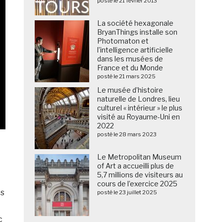
posté le 21 février 2013
La société hexagonale
BryanThings installe son
Photomaton et
l’intelligence artificielle
dans les musées de
France et du Monde
posté le 21 mars 2025
Le musée d’histoire
naturelle de Londres, lieu
culturel « intérieur » le plus
visité au Royaume-Uni en
2022
posté le 28 mars 2023
Le Metropolitan Museum
of Art a accueilli plus de
5,7 millions de visiteurs au
cours de l’exercice 2025
es
posté le 23 juillet 2025
c