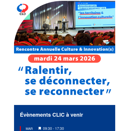
Évènements CLIC à venir
Mis
09:30
-
17:30
MAR