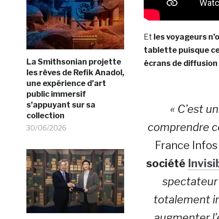
Et
les voyageurs n’
tablette puisque ce
La Smithsonian projette
écrans de diffusio
les rêves de Refik Anadol,
une expérience d’art
public immersif
s’appuyant sur sa
« C’est u
collection
comprendre c
30/06/2026
France Info
société
Invisi
spectateur 
totalement i
augmenter l’