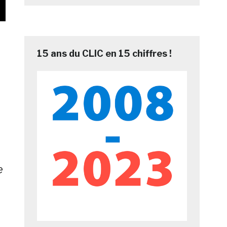
15 ans du CLIC en 15 chiffres !
à
e