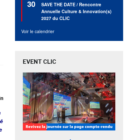
30
en
SAVE THE DATE / Rencontre
avant
Annuelle Culture & Innovation(s)
2027 du CLIC
Voir le calendrier
EVENT CLIC
in
a
té
e