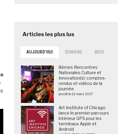
AUJOURD’HUI
SEMAINE
MOIS
8èmes Rencontres
Nationales Culture et
ns
Innovation(s): comptes-
s
rendus et vidéos de la
journée
es
posté le 12 mars 2017
Art Institute of Chicago
lance le premier parcours
intérieur GPS pour les
terminaux Apple et
Android