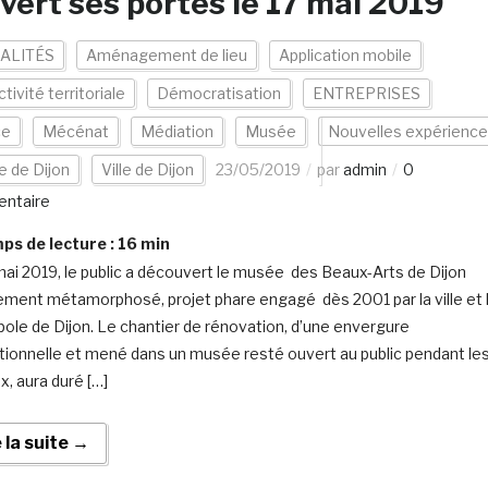
vert ses portes le 17 mai 2019
ALITÉS
Aménagement de lieu
Application mobile
ctivité territoriale
Démocratisation
ENTREPRISES
ce
Mécénat
Médiation
Musée
Nouvelles expérienc
le de Dijon
Ville de Dijon
23/05/2019
par
admin
0
ntaire
s de lecture :
16
min
mai 2019, le public a découvert le musée des Beaux-Arts de Dijon
ement métamorphosé, projet phare engagé dès 2001 par la ville et 
ole de Dijon. Le chantier de rénovation, d’une envergure
ionnelle et mené dans un musée resté ouvert au public pendant le
x, aura duré […]
e la suite →