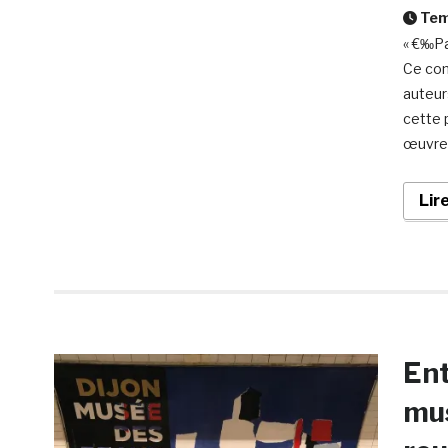
Temp
« €‰Pa
Ce con
auteurs
cette 
œuvre.
Lir
En
mus