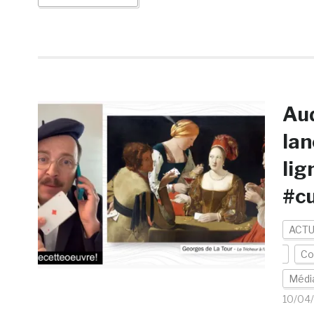
Aud
lan
lig
#c
ACTU
Co
Médi
10/04