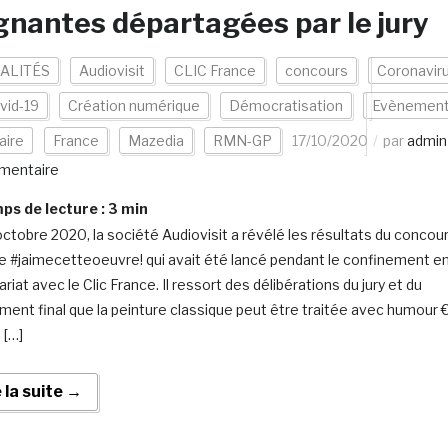
nantes départagées par le jury
ALITÉS
Audiovisit
CLIC France
concours
Coronavir
vid-19
Création numérique
Démocratisation
Evènemen
aire
France
Mazedia
RMN-GP
17/10/2020
par
admin
mentaire
s de lecture :
3
min
octobre 2020, la société Audiovisit a révélé les résultats du concou
ne #jaimecetteoeuvre! qui avait été lancé pendant le confinement e
riat avec le Clic France. Il ressort des délibérations du jury et du
ment final que la peinture classique peut être traitée avec humour 
 […]
e la suite →