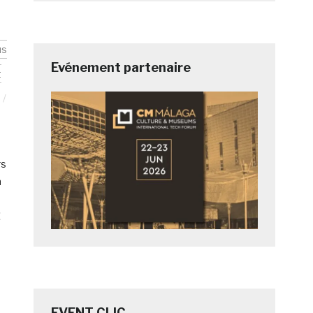
us
Evénement partenaire
t
rs
n
€
EVENT CLIC