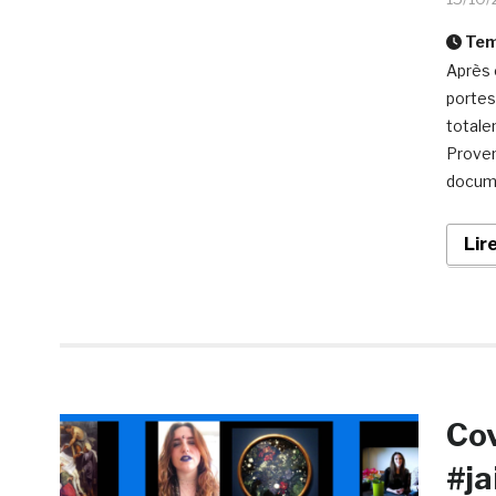
Temp
Après 
portes
totale
Proven
docume
Lir
Cov
#ja