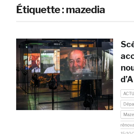
Étiquette :
mazedia
Sc
acc
nou
d’A
ACTU
Dépa
Maze
rénova
15/10/