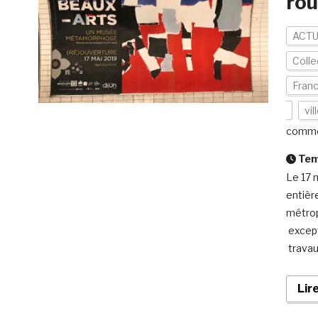
rou
ACTU
Colle
Fran
vil
comme
Temp
Le 17 
entièr
métrop
except
travau
Lir