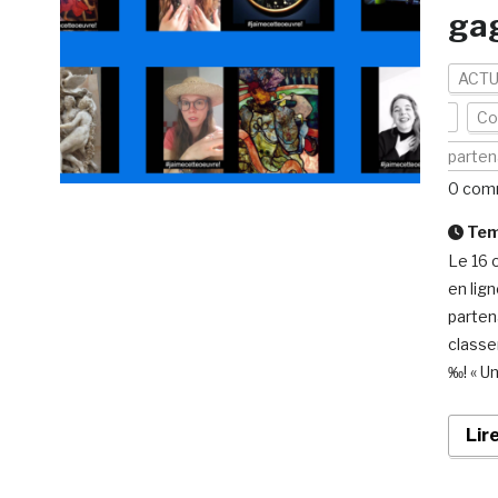
gag
ACTU
Co
parten
0 com
Temp
Le 16 
en lig
partena
classe
‰! « Un
Lir