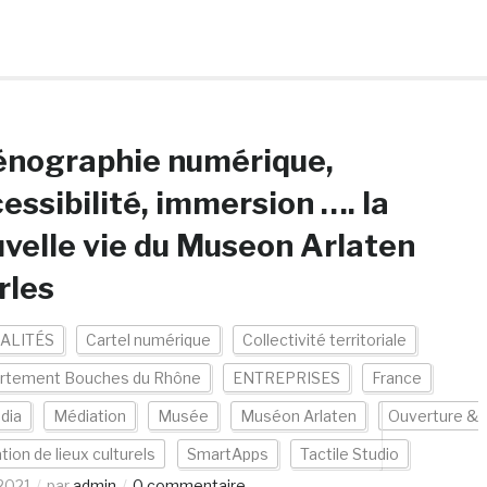
énographie numérique,
essibilité, immersion …. la
velle vie du Museon Arlaten
rles
ALITÉS
Cartel numérique
Collectivité territoriale
rtement Bouches du Rhône
ENTREPRISES
France
dia
Médiation
Musée
Muséon Arlaten
Ouverture &
tion de lieux culturels
SmartApps
Tactile Studio
2021
par
admin
0 commentaire