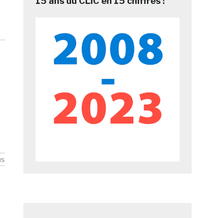
15 ans du CLIC en 15 chiffres !
us