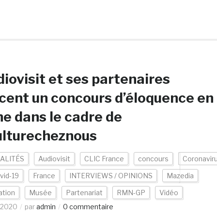
iovisit et ses partenaires
cent un concours d’éloquence en
ne dans le cadre de
ulturecheznous
ALITÉS
Audiovisit
CLIC France
concours
Coronavir
vid-19
France
INTERVIEWS / OPINIONS
Mazedia
ation
Musée
Partenariat
RMN-GP
Vidéo
/2020
par
admin
0 commentaire