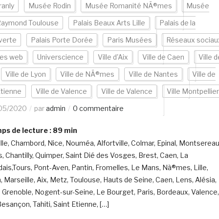
ranly
Musée Rodin
Musée Romanité NÃ®mes
Musée
Raymond Toulouse
Palais Beaux Arts Lille
Palais de la
verte
Palais Porte Dorée
Paris Musées
Réseaux sociau
tes web
Universcience
Ville d'Aix
Ville de Caen
Ville d
Ville de Lyon
Ville de NÃ®mes
Ville de Nantes
Ville de
Etienne
Ville de Valence
Ville de Valence
Ville Montpellier
05/2020
par
admin
0 commentaire
s de lecture :
89
min
lle, Chambord, Nice, Nouméa, Alfortville, Colmar, Epinal, Montsereau
, Chantilly, Quimper, Saint Dié des Vosges, Brest, Caen, La
dais,Tours, Pont-Aven, Pantin, Fromelles, Le Mans, Nà®mes, Lille,
, Marseille, Aix, Metz, Toulouse, Hauts de Seine, Caen, Lens, Alésia,
 Grenoble, Nogent-sur-Seine, Le Bourget, Paris, Bordeaux, Valence,
esançon, Tahiti, Saint Etienne, […]