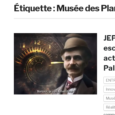
Étiquette :
Musée des Pla
JEP
esc
act
Pal
ENTR
Inno
Musé
Réal
comme