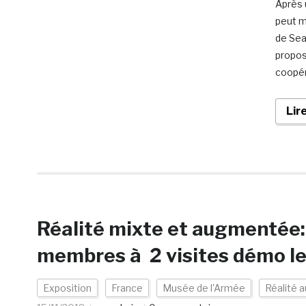
Après 
peut m
de Sea
propos
coopér
Lir
Réalité mixte et augmentée: 
membres à 2 visites démo le
Exposition
France
Musée de l'Armée
Réalité