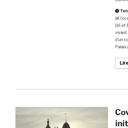
Temp
à€ l’o
(16 et
vivant 
d’un co
Palais 
Lir
Cov
ini