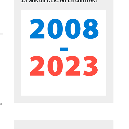
15 ans du CLIC en 15 chiffres !
ar