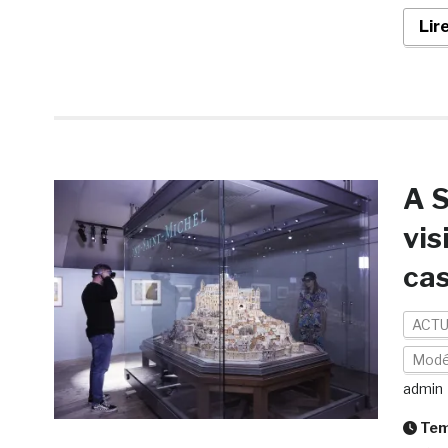
Lir
A S
vis
cas
ACTU
Modé
admin
Temp