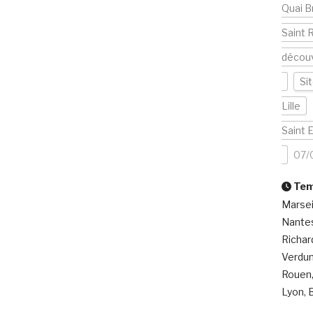
Quai B
Saint 
décou
Si
Lille
Saint 
07/
Temp
Marsei
Nantes
Richar
Verdun
Rouen,
Lyon, B