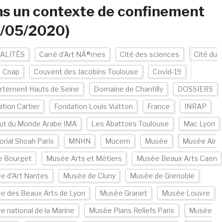
s un contexte de confinement
7/05/2020)
ALITÉS
Carré d'Art NÃ®mes
Cité des sciences
Cité du
Cnap
Couvent des Jacobins Toulouse
Covid-19
rtement Hauts de Seine
Domaine de Chantilly
DOSSIERS
tion Cartier
Fondation Louis Vuitton
France
INRAP
tut du Monde Arabe IMA
Les Abattoirs Toulouse
Mac Lyon
rial Shoah Paris
MNHN
Mucem
Musée
Musée Air
e Bourget
Musée Arts et Métiers
Musée Beaux Arts Caen
e d'Art Nantes
Musée de Cluny
Musée de Grenoble
e des Beaux Arts de Lyon
Musée Granet
Musée Louvre
 national de la Marine
Musée Plans Reliefs Paris
Musée