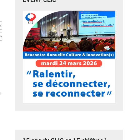
x
e
,