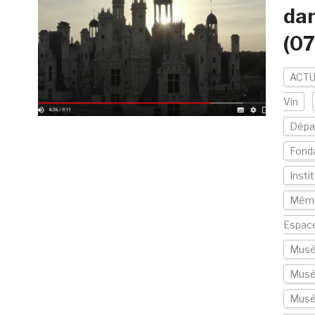
dan
(0
ACTU
Vin
Dépa
Fonda
Insti
Mémo
Espac
Musé
Musé
Musée