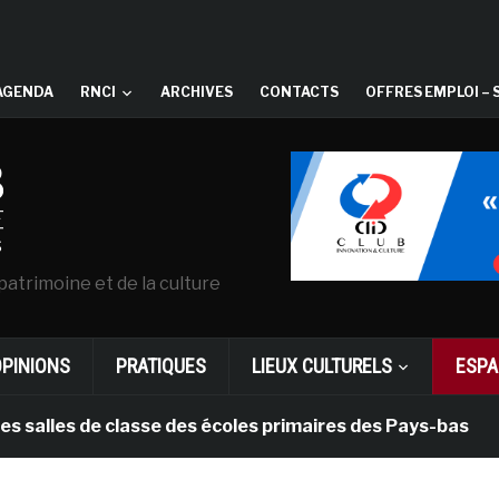
AGENDA
RNCI
ARCHIVES
CONTACTS
OFFRES EMPLOI – 
patrimoine et de la culture
OPINIONS
PRATIQUES
LIEUX CULTURELS
ESPA
s de classe des écoles primaires des Pays-bas
il y 