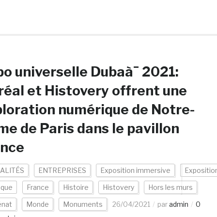
o universelle Dubaà¯ 2021:
réal et Histovery offrent une
loration numérique de Notre-
e de Paris dans le pavillon
ance
ALITÉS
ENTREPRISES
Exposition immersive
Expositio
ique
France
Histoire
Histovery
Hors les murs
nat
Monde
Monuments
26/04/2021
par
admin
0