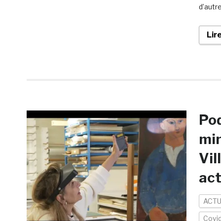
d’autre
Lir
Pod
min
Vil
act
ACTU
Covi