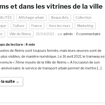
ms et dans les vitrines de la ville
ALITÉS
Affichage urbain
Beaux-Arts
Collection
ique
Culture
France
Hors les murs
Marketing
ée
Ville de Reims
25/04/2021
par
admin
0 commentaire
s de lecture :
4
min
sées de Reims sont toujours fermés, mais leurs œuvres sont de
n plus visibles, de manière numérique. Le 16 avril 2021, le tramway es
devenu le « 7ème musée de la Ville de Reims ». A l’occasion de son
anniversaire. le service de transport urbain permet de mettre […]
e la suite →