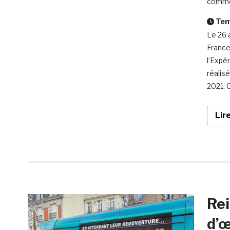
comme
Temp
Le 26 a
France
l’Expér
réalis
2021. 
Lir
Rei
d’œ