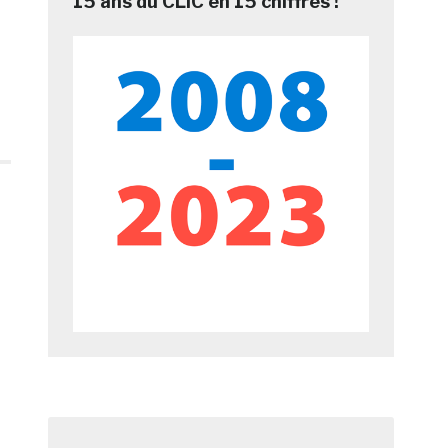
15 ans du CLIC en 15 chiffres !