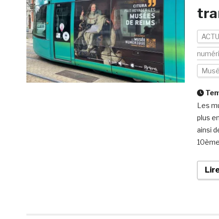
tra
ACTU
numér
Mus
Temp
Les mu
plus e
ainsi 
10ème 
Lir