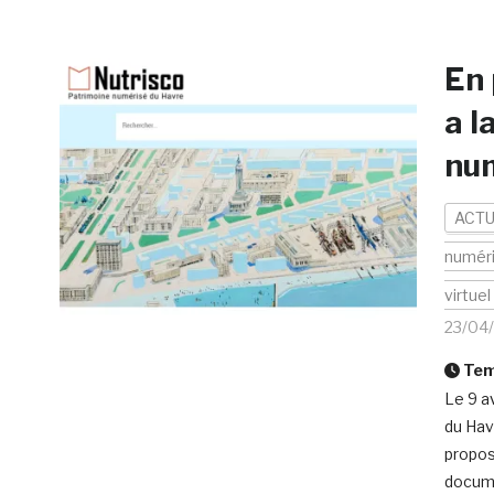
En 
a l
num
ACTU
numér
virtuel
23/04
Temp
Le 9 a
du Hav
propos
docume