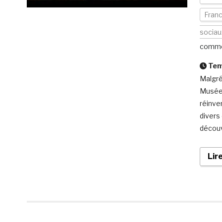
Fran
sociau
comme
Temp
Malgré
Musée 
réinve
divers
découv
Lir