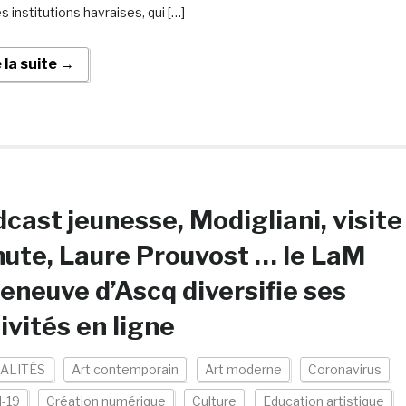
s institutions havraises, qui […]
e la suite →
cast jeunesse, Modigliani, visite
ute, Laure Prouvost … le LaM
leneuve d’Ascq diversifie ses
ivités en ligne
ALITÉS
Art contemporain
Art moderne
Coronavirus
d-19
Création numérique
Culture
Education artistique