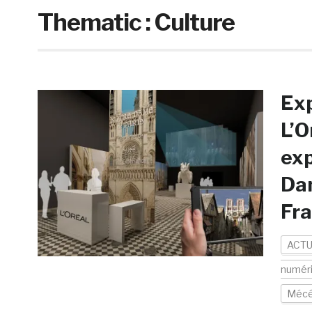
Thematic :
Culture
Exp
L’O
exp
Dam
Fr
ACTU
numér
Mécé