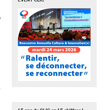
e
e
e