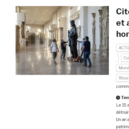
Cit
et 
ho
ACTU
Cu
Moné
Rése
comme
Temp
Le 15 a
détrui
Un an 
patrim