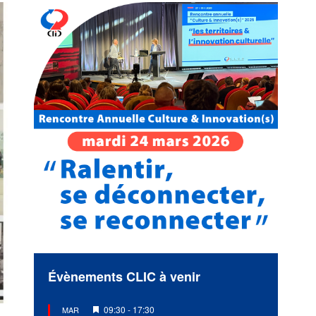
Évènements CLIC à venir
Mis
09:30
-
17:30
MAR