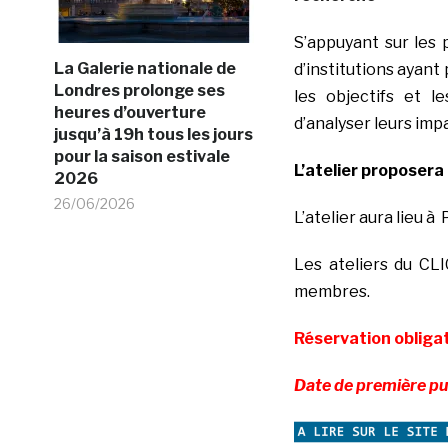
S’appuyant sur les 
La Galerie nationale de
d’institutions ayant
Londres prolonge ses
les objectifs et l
heures d’ouverture
d’analyser leurs imp
jusqu’à 19h tous les jours
pour la saison estivale
L’atelier proposera
2026
26/06/2026
L’atelier aura lieu à 
Les ateliers du CL
membres.
Réservation obligat
Date de première pu