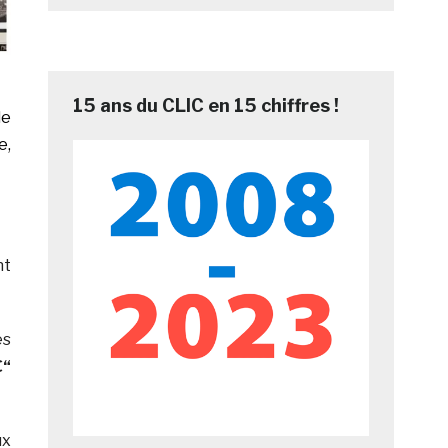
15 ans du CLIC en 15 chiffres !
de
e,
nt
es
“
ux