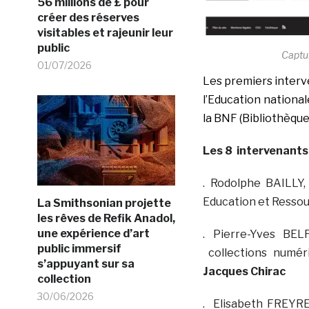
56 millions de £ pour
créer des réserves
visitables et rajeunir leur
public
Captu
01/07/2026
Les premiers interv
l’Education national
la BNF (Bibliothèque
Les 8 intervenants 
. Rodolphe BAILLY,
Education et Resso
La Smithsonian projette
les rêves de Refik Anadol,
une expérience d’art
. Pierre-Yves BEL
public immersif
collections numé
s’appuyant sur sa
Jacques Chirac
collection
30/06/2026
. Elisabeth FREYRE