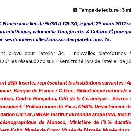
Temps de lecture :
3
m
C France aura lieu de 9h30 à 12h30, le jeudi 23 mars 2017 s
a, eduthèque, wikimedia, Google arts & Culture €¦ pourqu
r ses données collections sur des plateformes ?
« .
ent prévu pour l’atelier 34, « nouvelles plateformes 
sur les réseaux sociaux », sera traité lors de l’atelier de ju
nt déjà inscrits, représentant les institutions suivantes : A
oine, Banque de France / Citéco, Bibliothèque nationale 
ribas, Centre Pompidou, Cité de la Céramique – Sèvres 
a musique €“ Philharmonie de Paris, CNRS, Département d
dation Cartier, INRAP, Institut du monde arabe IMA, Instit
t océanographique de Monaco, Ministère de l’à‰ducati
bert-Kahn, Musée de Cluny, Musée de l’Armée, Musée du qu