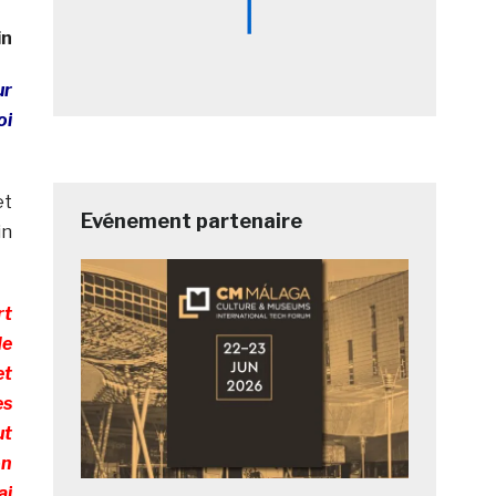
in
ur
oi
et
Evénement partenaire
in
rt
de
et
es
ut
on
ai