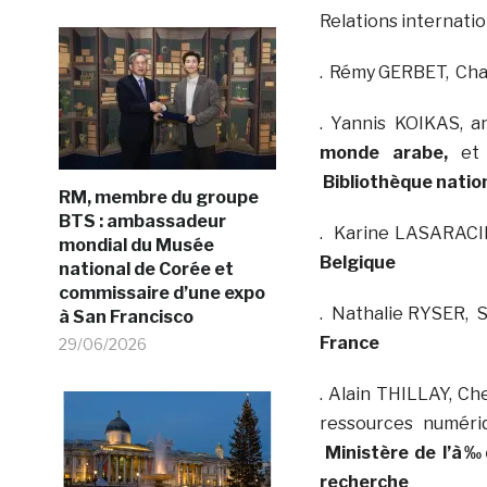
Relations internati
. Rémy GERBET, Char
. Yannis KOIKAS, 
monde arabe,
et
Bibliothèque natio
RM, membre du groupe
BTS : ambassadeur
. Karine LASARACI
mondial du Musée
Belgique
national de Corée et
commissaire d’une expo
. Nathalie RYSER, S
à San Francisco
France
29/06/2026
. Alain THILLAY, Ch
ressources numéri
Ministère de l’à‰
recherche