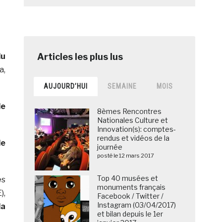
du
a,
AUJOURD’HUI
SEMAINE
MOIS
de
8èmes Rencontres
Nationales Culture et
Innovation(s): comptes-
rendus et vidéos de la
de
journée
posté le 12 mars 2017
Top 40 musées et
es
monuments français
),
Facebook / Twitter /
Instagram (03/04/2017)
la
et bilan depuis le 1er