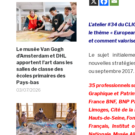
L’atelier #34 du CLI
le thème «
European
et comment valorise
Le musée Van Gogh
Le sujet initialem
d’Amsterdam et DHL
apportent l’art dans les
nouvelles stratégies 
salles de classe des
ou septembre 2017.
écoles primaires des
Pays-bas
35 professionnels so
03/07/2026
Graphique et Patrim
France BNF, BNP Pa
Limoges, Cité de l
Hauts-de-Seine, Fon
Français, Institu
Nationale, Musée Al