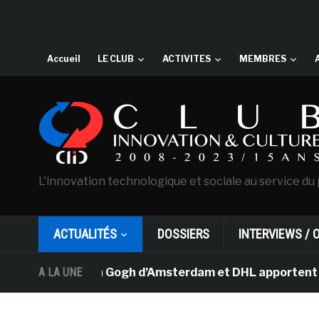
Accueil
LE CLUB
ACTIVITES
MEMBRES
L'innovation technologique et sociale au service du 
ACTUALITÉS
DOSSIERS
INTERVIEWS / 
musée Van Gogh d’Amsterdam et DHL apportent l’art dans 
A LA UNE