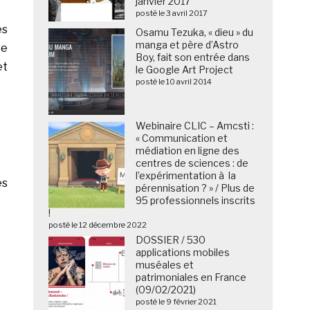
janvier 2017
posté le 3 avril 2017
es
Osamu Tezuka, « dieu » du
manga et père d’Astro
re
Boy, fait son entrée dans
et
le Google Art Project
posté le 10 avril 2014
Webinaire CLIC – Amcsti :
« Communication et
médiation en ligne des
centres de sciences : de
l’expérimentation à la
es
pérennisation ? » / Plus de
95 professionnels inscrits
!
posté le 12 décembre 2022
DOSSIER / 530
applications mobiles
muséales et
patrimoniales en France
(09/02/2021)
posté le 9 février 2021