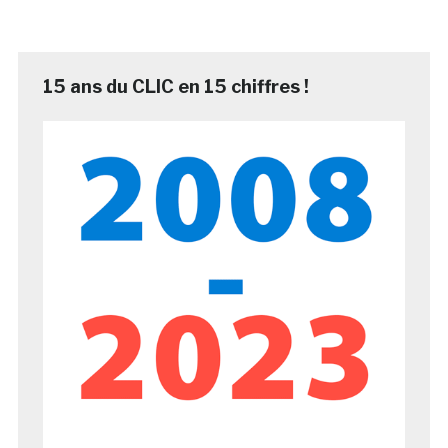
15 ans du CLIC en 15 chiffres !