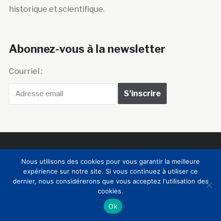
historique et scientifique.
Abonnez-vous à la newsletter
Courriel :
Club Innovation &
Nous utilisons des cookies pour vous garantir la meilleure
Culture CLIC France
expérience sur notre site. Si vous continuez à utiliser ce
dernier, nous considérerons que vous acceptez l'utilisation des
cookies.
Accueil
BIENVENUE !
LE CLUB
MEMBRES
RNCI
Ok
CONTACTS