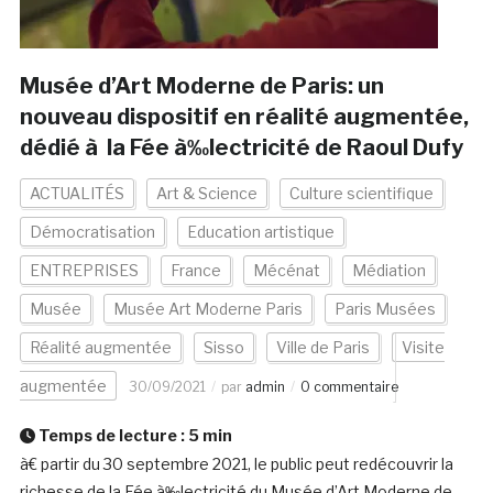
Musée d’Art Moderne de Paris: un
nouveau dispositif en réalité augmentée,
dédié à la Fée à‰lectricité de Raoul Dufy
ACTUALITÉS
Art & Science
Culture scientifique
Démocratisation
Education artistique
ENTREPRISES
France
Mécénat
Médiation
Musée
Musée Art Moderne Paris
Paris Musées
Réalité augmentée
Sisso
Ville de Paris
Visite
augmentée
30/09/2021
par
admin
0 commentaire
Temps de lecture :
5
min
à€ partir du 30 septembre 2021, le public peut redécouvrir la
richesse de la Fée à‰lectricité du Musée d’Art Moderne de