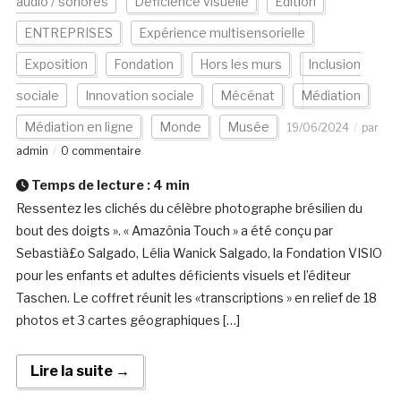
audio / sonores
Déficience visuelle
Edition
ENTREPRISES
Expérience multisensorielle
Exposition
Fondation
Hors les murs
Inclusion
sociale
Innovation sociale
Mécénat
Médiation
Médiation en ligne
Monde
Musée
19/06/2024
par
admin
0 commentaire
Temps de lecture :
4
min
Ressentez les clichés du célèbre photographe brésilien du
bout des doigts ». « Amazônia Touch » a été conçu par
Sebastià£o Salgado, Lélia Wanick Salgado, la Fondation VISIO
pour les enfants et adultes déficients visuels et l’éditeur
Taschen. Le coffret réunit les «transcriptions » en relief de 18
photos et 3 cartes géographiques […]
Lire la suite →