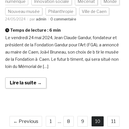
numérique
Innovation sociale
Mécénat
Monde
Nouveau musée
Philanthropie
Ville de Caen
24/05/2024
par
admin
0 commentaire
Temps de lecture :
6
min
Le vendredi 24 mai 2024, Jean Claude Gandur, fondateur et
président de la Fondation Gandur pour l’Art (FGA), a annoncé
au maire de Caen, Joà«l Bruneau, son choix de b tir le musée
de la Fondation à Caen. Le futur b timent, qui sera situé non
loin du Mémorial de […]
Lire la suite →
← Previous
1
…
8
9
10
11