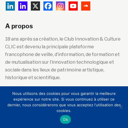
A propos
18 ans après sa création, le Club Innovation & Culture
CLIC est devenu la principale plateforme
francophone de veille, d’information, de formation et
de mutualisation sur l’innovation technologique et
sociale dans les lieux de patrimoine artistique,
historique et scientifique.
Nous utilisons des cookies pour vous garantir la meilleure
Abonnez-vous à la newsletter
expérience sur notre site. Si vous continuez à utiliser ce
dernier, nous considérerons que vous acceptez l'utilisation des
cookies.
Courriel :
Ok