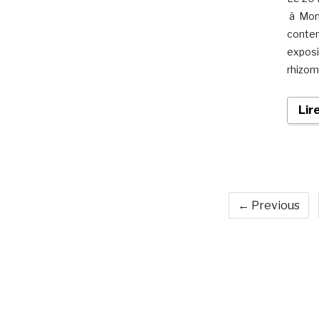
à Mont
contem
exposi
rhizom
Lir
← Previous