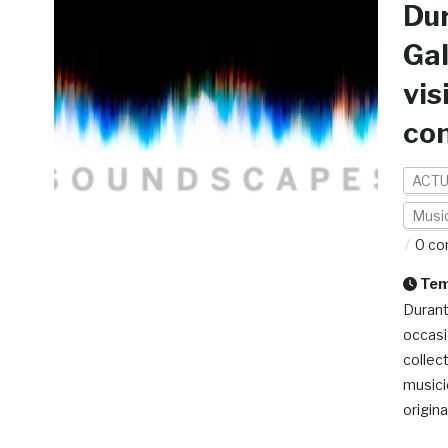
Dur
Gal
vis
co
ACTU
Musi
0 co
Temp
Durant
occasi
collect
musici
origina