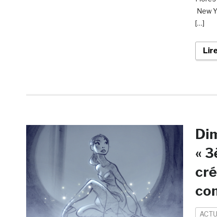
New Yo
[…]
Lir
Dim
« 3
cré
co
ACTU