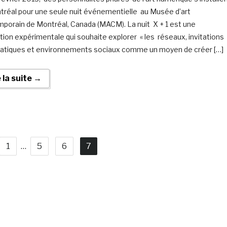
réal pour une seule nuit événementielle au Musée d’art
porain de Montréal, Canada (MACM). La nuit X + 1 est une
tion expérimentale qui souhaite explorer « les réseaux, invitations
atiques et environnements sociaux comme un moyen de créer […]
e la suite →
1
…
5
6
7