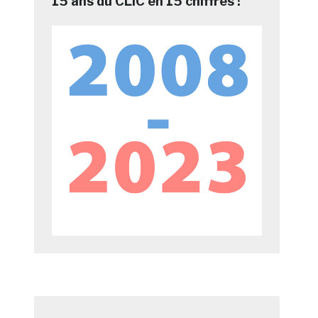
15 ans du CLIC en 15 chiffres !
n