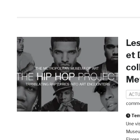
Les
et 
col
Me
ACTU
comme
Temp
Une vi
Museum
Flores