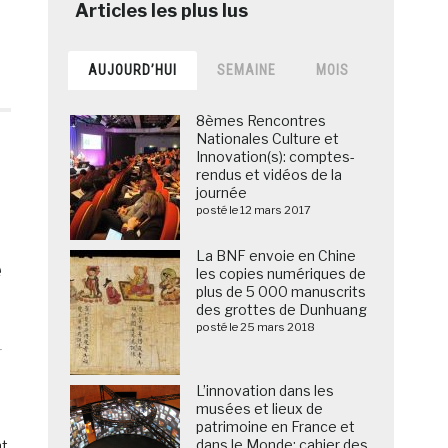
AUJOURD’HUI
SEMAINE
MOIS
8èmes Rencontres
Nationales Culture et
Innovation(s): comptes-
rendus et vidéos de la
journée
posté le 12 mars 2017
La BNF envoie en Chine
e
les copies numériques de
plus de 5 000 manuscrits
des grottes de Dunhuang
posté le 25 mars 2018
r
L’innovation dans les
musées et lieux de
patrimoine en France et
dans le Monde: cahier des
nt