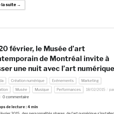
e la suite →
20 février, le Musée d’art
temporain de Montréal invite à
ser une nuit avec l’art numériqu
da
Création numérique
Evénements
Marketing
ation
Musée
Musique
Performances
18/02/2015
pa
0 commentaire
s de lecture :
4
min
février 2015, des personnalités phares de l’art numérique s’installe