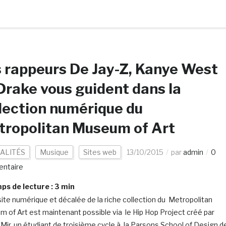
 rappeurs De Jay-Z, Kanye West
Drake vous guident dans la
lection numérique du
tropolitan Museum of Art
ALITÉS
Musique
Sites web
13/10/2015
par
admin
0
ntaire
s de lecture :
3
min
site numérique et décalée de la riche collection du Metropolitan
 of Art est maintenant possible via le Hip Hop Project créé par
 Mir, un étudiant de troisième cycle à la Parsons School of Design d