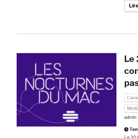
Lir
Le 
con
pas
Cana
Médi
admin
Temp
Le 20 