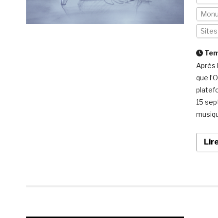
Mon
Site
Temp
Après l
que l’
platef
15 sep
musiqu
Lir