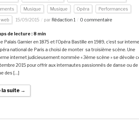
uments
Musique
Musique
Opéra
Performances
s web
15/09/2015
par
Rédaction 1
0 commentaire
s de lecture :
8
min
e Palais Garnier en 1875 et l’Opéra Bastille en 1989, c’est sur intern
Opéra national de Paris a choisi de monter sa troisième scène. Une
orme internet judicieusement nommée « 3ème scène » se dévoile c
tembre 2015 pour offrir aux internautes passionnés de danse ou de
e des […]
e la suite →