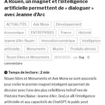
A Rouen, un magnet et l’intelligence
artificielle permettent de « dialoguer »
avec Jeanne d’Arc
ACTUALITÉS
Ask Mona
Développement
économique
ENTREPRISES
France
Historial
Jeanne d'Arc Rouen
Innovation numérique
Intelligence
artificielle
Monuments
Musée
Produits dérivés
Rouen Sites et Monuments
28/10/2023
par
ting
0
commentaire
Temps de lecture :
2
min
Rouen Sites et Monuments et Ask Mona se sont associeÌs
pour creÌer le premier magnet intelligent qui permet de
discuter avec l’une des plus ceÌleÌ€bres heÌroiÌˆnes de
l’histoire francÌ§aise : Jeanne d’Arc. GraÌ‚ce aÌ€ l’intelligence
artificielle et aux capaciteÌs de ChatGPT, le public peut