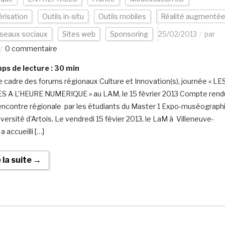
risation
Outils in-situ
Outils mobiles
Réalité augmenté
seaux sociaux
Sites web
Sponsoring
25/02/2013
par
0 commentaire
s de lecture :
30
min
e cadre des forums régionaux Culture et Innovation(s), journée « LE
 A L’HEURE NUMERIQUE » au LAM, le 15 février 2013 Compte rend
rencontre régionale par les étudiants du Master 1 Expo-muséograph
iversité d’Artois. Le vendredi 15 févier 2013, le LaM à Villeneuve-
a accueilli […]
e la suite →