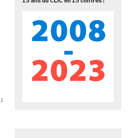
15 ans du CLIC en 15 chiffres !
…]