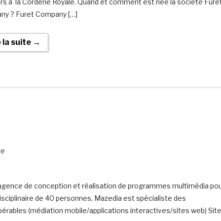
rs à la Corderie Royale. Quand et comment est née la société Fure
y ? Furet Company […]
e la suite →
re
ence de conception et réalisation de programmes multimédia po
disciplinaire de 40 personnes, Mazedia est spécialiste des
pérables (médiation mobile/applications interactives/sites web) Sit