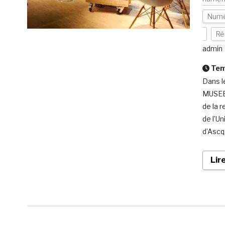
Numé
Ré
admin
Temp
Dans l
MUSEES
de la 
de l’Un
d’Ascq 
Lir