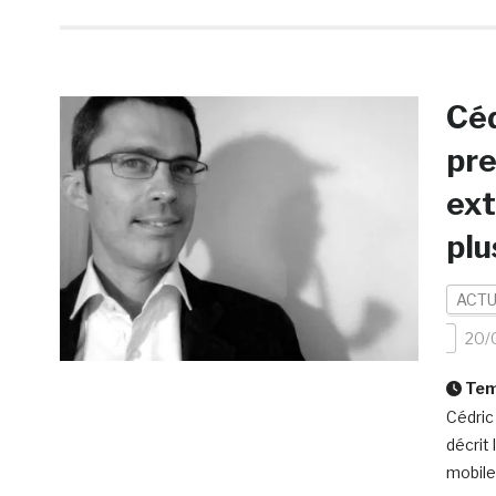
Céd
pre
ex
plu
ACTU
20/
Temp
Cédric
décrit 
mobiles