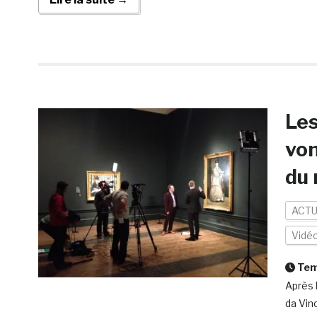
Les
von
du 
ACTU
Vidé
Temp
Après l
da Vin