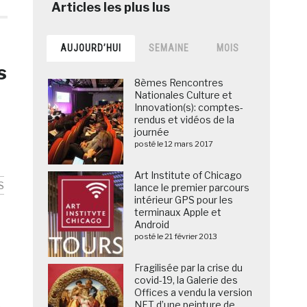
AUJOURD’HUI
SEMAINE
MOIS
s
8èmes Rencontres
Nationales Culture et
Innovation(s): comptes-
rendus et vidéos de la
journée
posté le 12 mars 2017
Art Institute of Chicago
S
lance le premier parcours
intérieur GPS pour les
terminaux Apple et
Android
posté le 21 février 2013
Fragilisée par la crise du
covid-19, la Galerie des
Offices a vendu la version
NFT d’une peinture de