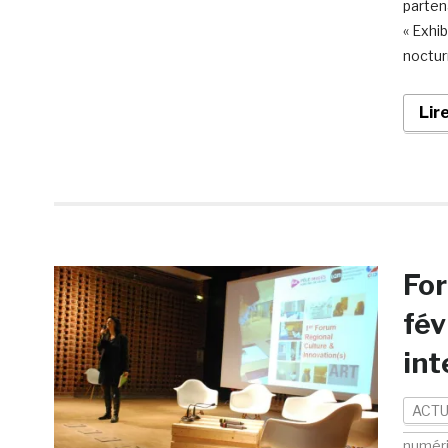
parten
« Exhi
noctur
Lir
For
fév
int
ACTU
numér