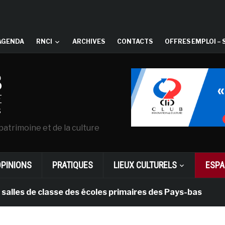
AGENDA
RNCI
ARCHIVES
CONTACTS
OFFRES EMPLOI – 
patrimoine et de la culture
OPINIONS
PRATIQUES
LIEUX CULTURELS
ESPA
de classe des écoles primaires des Pays-bas
il y a 1