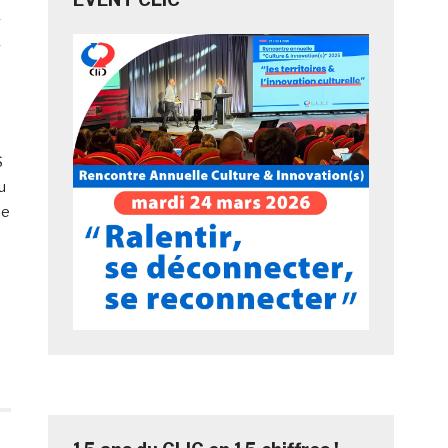
e
S
u
ie