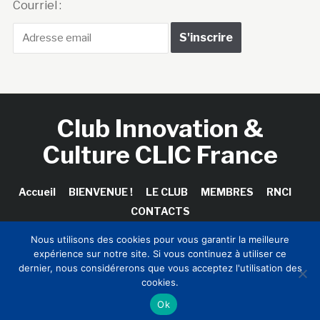
Courriel :
Club Innovation &
Culture CLIC France
Accueil
BIENVENUE !
LE CLUB
MEMBRES
RNCI
CONTACTS
Nous utilisons des cookies pour vous garantir la meilleure
expérience sur notre site. Si vous continuez à utiliser ce
dernier, nous considérerons que vous acceptez l'utilisation des
Copyright © 2026 Club Innovation & Culture CLIC France /
cookies.
Sinapses Conseils
Ok