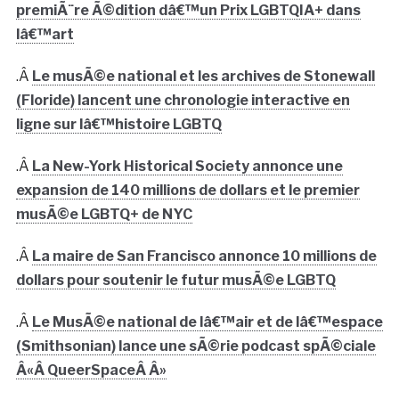
premiÃ¨re Ã©dition dâ€™un Prix LGBTQIA+ dans
lâ€™art
.Â
Le musÃ©e national et les archives de Stonewall
(Floride) lancent une chronologie interactive en
ligne sur lâ€™histoire LGBTQ
.Â
La New-York Historical Society annonce une
expansion de 140 millions de dollars et le premier
musÃ©e LGBTQ+ de NYC
.Â
La maire de San Francisco annonce 10 millions de
dollars pour soutenir le futur musÃ©e LGBTQ
.Â
Le MusÃ©e national de lâ€™air et de lâ€™espace
(Smithsonian) lance une sÃ©rie podcast spÃ©ciale
Â«Â QueerSpaceÂ Â»