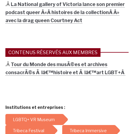
.Â
La National gallery of Victoria lance son premier
podcast queer Â«Â histoires de la collectionÂ Â»
avec la drag queen Courtney Act
CONTENUS RÉSERVÉS AUX MEMBRES
.Â
Tour du Monde des musÃ©es et archives
consacrÃ©s Ã lâ€™histoire et Ã lâ€™art LGBT+Â
Institutions et entreprises :
LGBTQ+ VR Museum
Tribeca Festival
Tribeca Immersive