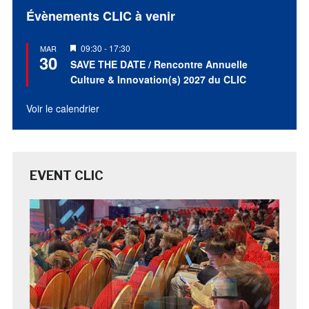
Évènements CLIC à venir
Mis
09:30
-
17:30
MAR
30
en
SAVE THE DATE / Rencontre Annuelle
avant
Culture & Innovation(s) 2027 du CLIC
Voir le calendrier
EVENT CLIC