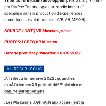
Thomas Terkildsen (développeur).
Elle a été produite
par DiVRse Technologies, un studio immersif
spécialisé dans la production d’expériences
numériques révolutionnaires (VR, AR, MR/XR).
SOURCE: LGBTQ VR Museum, presse
PHOTOS: LGBTQ VR Museum
Date de première publication: 01/06/2022
À LIRE SUR LE CLIC
.Â
Tribeca Immersive 2022 : quand les
expÃ©riences XR parlent dâ€™histoire et
dâ€™environnement
.
Les Magasins GÃ©nÃ©raux accueillent la