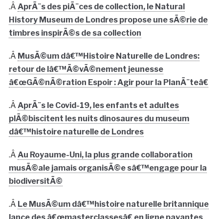
.Â
AprÃ¨s des piÃ¨ces de collection, le Natural
History Museum de Londres propose une sÃ©rie de
timbres inspirÃ©s de sa collection
.Â
MusÃ©um dâ€™Histoire Naturelle de Londres:
retour de lâ€™Ã©vÃ©nement jeunesse
â€œGÃ©nÃ©ration Espoir : Agir pour la PlanÃ¨teâ€
.Â
AprÃ¨s le Covid-19, les enfants et adultes
plÃ©biscitent les nuits dinosaures du museum
dâ€™histoire naturelle de Londres
.Â
Au Royaume-Uni, la plus grande collaboration
musÃ©ale jamais organisÃ©e sâ€™engage pour la
biodiversitÃ©
.Â
Le MusÃ©um dâ€™histoire naturelle britannique
lance des â€œmasterclassesâ€ en ligne payantes