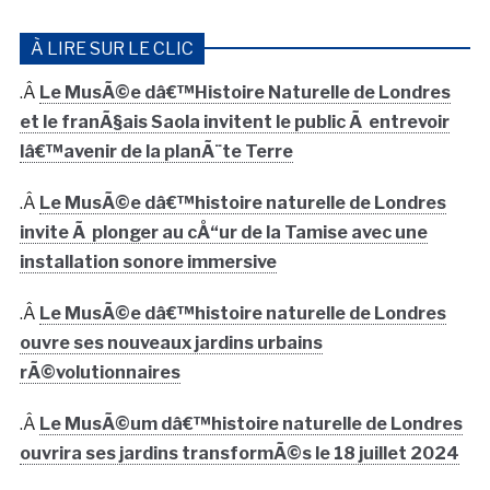
À LIRE SUR LE CLIC
.Â
Le MusÃ©e dâ€™Histoire Naturelle de Londres
et le franÃ§ais Saola invitent le public Ã entrevoir
lâ€™avenir de la planÃ¨te Terre
.Â
Le MusÃ©e dâ€™histoire naturelle de Londres
invite Ã plonger au cÅ“ur de la Tamise avec une
installation sonore immersive
.Â
Le MusÃ©e dâ€™histoire naturelle de Londres
ouvre ses nouveaux jardins urbains
rÃ©volutionnaires
.Â
Le MusÃ©um dâ€™histoire naturelle de Londres
ouvrira ses jardins transformÃ©s le 18 juillet 2024