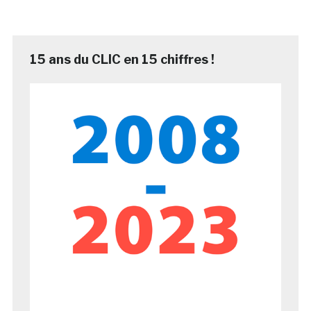
15 ans du CLIC en 15 chiffres !