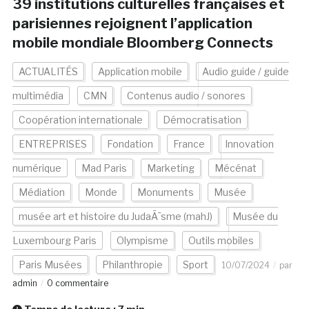
39 institutions culturelles françaises et
parisiennes rejoignent l’application
mobile mondiale Bloomberg Connects
ACTUALITÉS
Application mobile
Audio guide / guide
multimédia
CMN
Contenus audio / sonores
Coopération internationale
Démocratisation
ENTREPRISES
Fondation
France
Innovation
numérique
Mad Paris
Marketing
Mécénat
Médiation
Monde
Monuments
Musée
musée art et histoire du JudaÃ¯sme (mahJ)
Musée du
Luxembourg Paris
Olympisme
Outils mobiles
Paris Musées
Philanthropie
Sport
10/07/2024
par
admin
0 commentaire