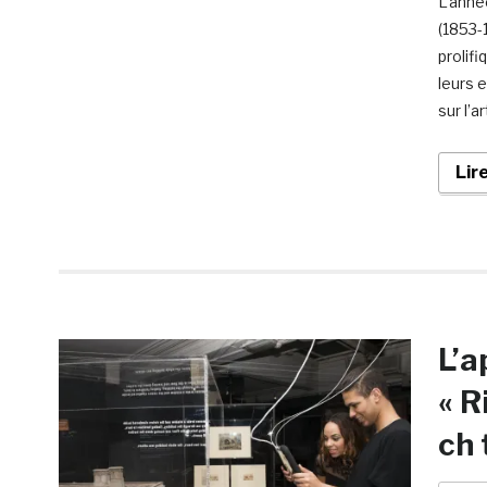
L’anné
(1853-
prolif
leurs 
sur l’a
Lir
L’a
« R
ch