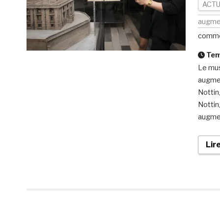
ACTU
augme
comme
Temp
Le mus
augmen
Nottin
Nottin
augmen
Lir