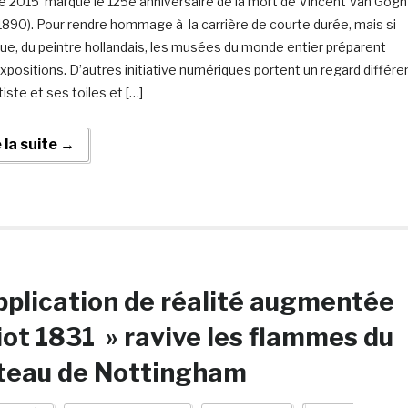
e 2015 marque le 125e anniversaire de la mort de Vincent Van Gogh
1890). Pour rendre hommage à la carrière de courte durée, mais si
ique, du peintre hollandais, les musées du monde entier préparent
expositions. D’autres initiative numériques portent un regard différe
rtiste et ses toiles et […]
e la suite →
pplication de réalité augmentée
iot 1831 » ravive les flammes du
 teau de Nottingham