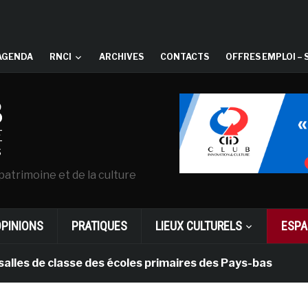
AGENDA
RNCI
ARCHIVES
CONTACTS
OFFRES EMPLOI – 
patrimoine et de la culture
OPINIONS
PRATIQUES
LIEUX CULTURELS
ESPA
e classe des écoles primaires des Pays-bas
il y a 1 m