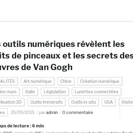
 outils numériques révèlent les
its de pinceaux et les secrets de
uvres de Van Gogh
ALITÉS
Art numérique
Chine
Création numérique
les murs
Italie
Législation
Lunettes connectées
lisation 3D
Outils immersifs
Outils in-situ
USA
Visit
les
25/05/2015
par
admin
0 commentaire
s de lecture :
6
min