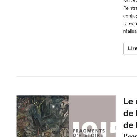
MOOC I
Peintr
conjug
Direct
réalis
Lir
Le 
de 
de 