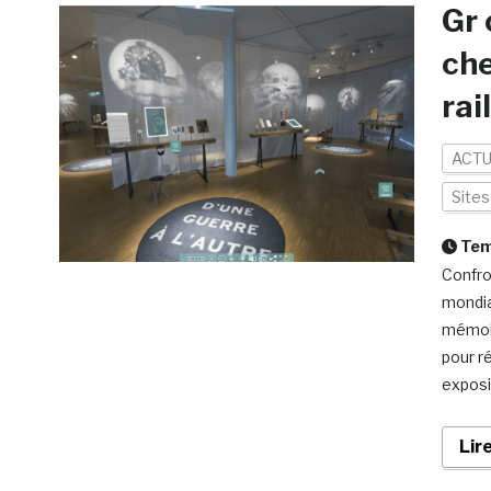
Gr 
che
rail
ACTU
Site
Temp
Confro
mondia
mémoir
pour r
exposi
Lir