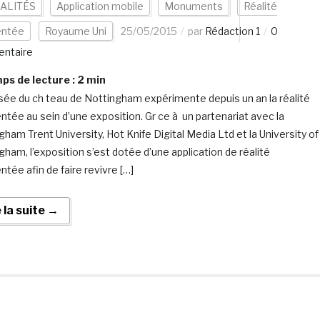
ALITÉS
Application mobile
Monuments
Réalité
ntée
Royaume Uni
25/05/2015
par
Rédaction 1
0
ntaire
s de lecture :
2
min
ée du ch teau de Nottingham expérimente depuis un an la réalité
tée au sein d’une exposition. Gr ce à un partenariat avec la
gham Trent University, Hot Knife Digital Media Ltd et la University of
gham, l’exposition s’est dotée d’une application de réalité
tée afin de faire revivre […]
e la suite →