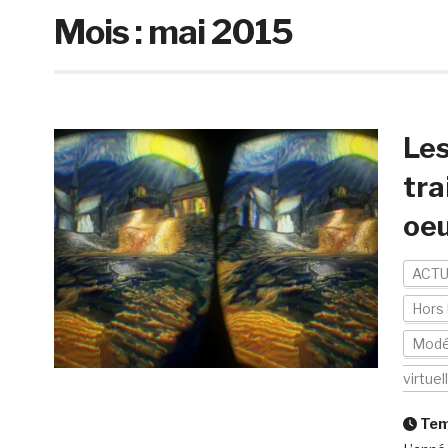
Mois :
mai 2015
Les
tra
oe
ACTU
Hors 
Modé
virtuel
Temp