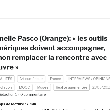
elle Pasco (Orange): « les outils
mériques doivent accompagner,
non remplacer la rencontre avec
uvre »
ALITÉS
Art numérique
France
INTERVIEWS / OPINION
diation
MOOC
Musée
Réalité augmentée
21/05/201
édaction 1
0 commentaire
s de lecture :
7
min