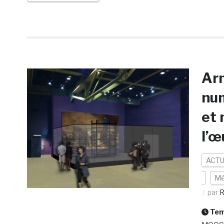
Arm
nu
et 
l’œ
ACTU
Mé
par
R
Temp