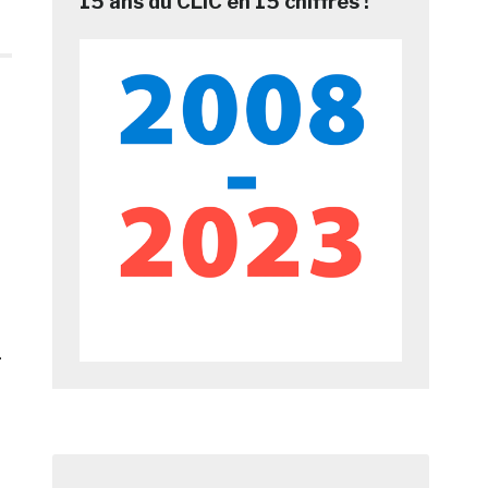
15 ans du CLIC en 15 chiffres !
.