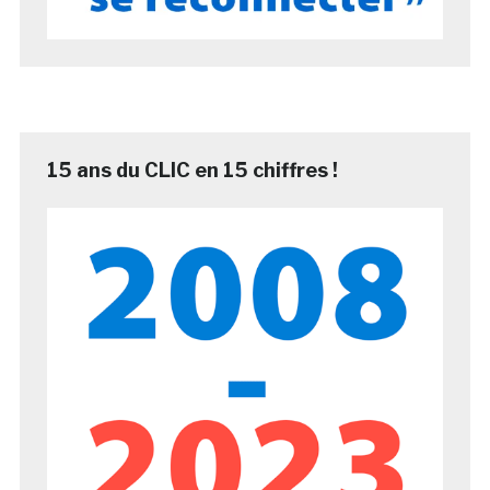
15 ans du CLIC en 15 chiffres !