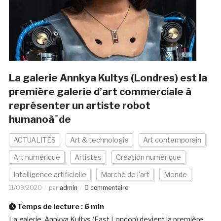
La galerie Annkya Kultys (Londres) est la
première galerie d’art commerciale à
représenter un artiste robot
humanoà¯de
ACTUALITÉS
Art & technologie
Art contemporain
Art numérique
Artistes
Création numérique
Intelligence artificielle
Marché de l'art
Monde
11/09/2020
par
admin
0 commentaire
Temps de lecture :
6
min
La galerie Annkya Kultys (East London) devient la première