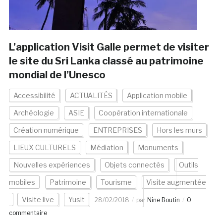
L’application Visit Galle permet de visiter
le site du Sri Lanka classé au patrimoine
mondial de l’Unesco
Accessibilité
ACTUALITÉS
Application mobile
Archéologie
ASIE
Coopération internationale
Création numérique
ENTREPRISES
Hors les murs
LIEUX CULTURELS
Médiation
Monuments
Nouvelles expériences
Objets connectés
Outils
mobiles
Patrimoine
Tourisme
Visite augmentée
Visite live
Yusit
28/02/2018
par
Nine Boutin
0
commentaire