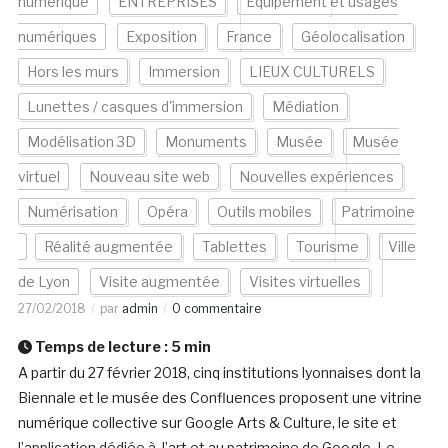
numérique
ENTREPRISES
Equipement et usages
numériques
Exposition
France
Géolocalisation
Hors les murs
Immersion
LIEUX CULTURELS
Lunettes / casques d'immersion
Médiation
Modélisation 3D
Monuments
Musée
Musée
virtuel
Nouveau site web
Nouvelles expériences
Numérisation
Opéra
Outils mobiles
Patrimoine
Réalité augmentée
Tablettes
Tourisme
Ville
de Lyon
Visite augmentée
Visites virtuelles
27/02/2018
par
admin
0 commentaire
Temps de lecture :
5
min
A partir du 27 février 2018, cinq institutions lyonnaises dont la
Biennale et le musée des Confluences proposent une vitrine
numérique collective sur Google Arts & Culture, le site et
l’application dédiée à l’art et au patrimoine de Google. Le