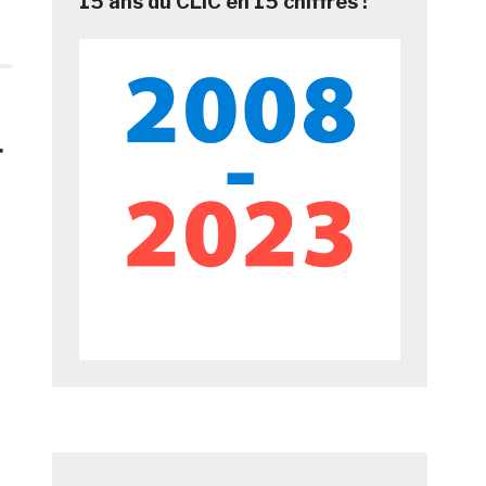
15 ans du CLIC en 15 chiffres !
r