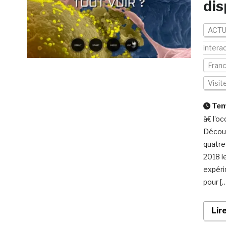
dis
ACTU
interac
Fran
Visi
Temp
à€ l’oc
Découv
quatre
2018 l
expéri
pour [
Lir