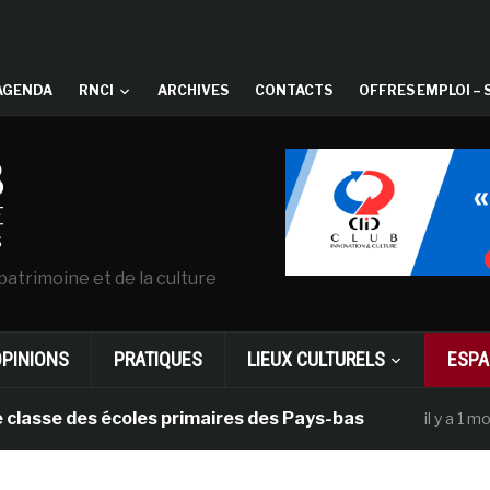
AGENDA
RNCI
ARCHIVES
CONTACTS
OFFRES EMPLOI – 
patrimoine et de la culture
OPINIONS
PRATIQUES
LIEUX CULTURELS
ESPA
 des écoles primaires des Pays-bas
Dans
il y a 1 mois