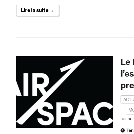
Lire la suite →
Le 
l’e
pre
ACTU
Mu
par
ad
Temp