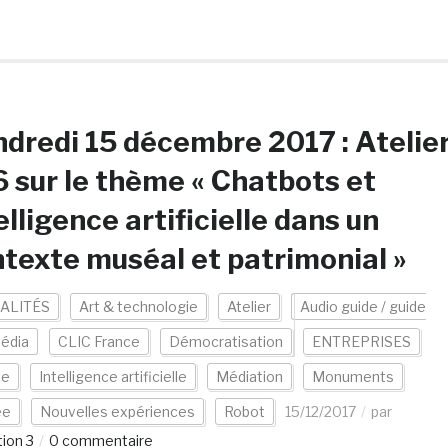
dredi 15 décembre 2017 : Atelie
 sur le thème « Chatbots et
elligence artificielle dans un
texte muséal et patrimonial »
ALITÉS
Art & technologie
Atelier
Audio guide / guide
édia
CLIC France
Démocratisation
ENTREPRISES
ce
Intelligence artificielle
Médiation
Monuments
ée
Nouvelles expériences
Robot
15/12/2017
par
ion 3
0 commentaire