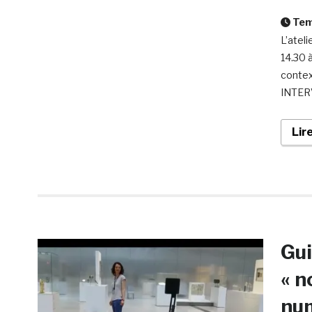
Temp
L’atel
14.30 à
contex
INTER
Lir
Gui
« n
nu