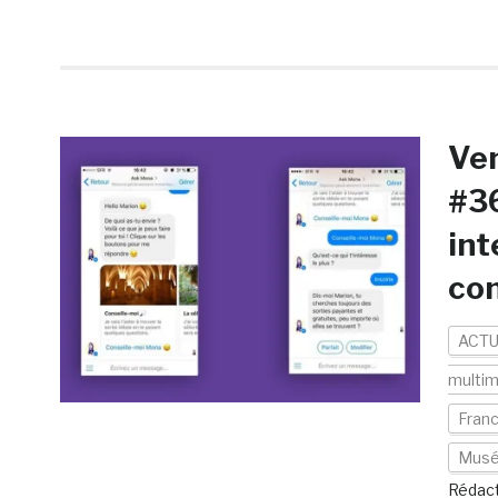
Ven
#36
int
con
ACTU
multim
Fran
Mus
Rédact