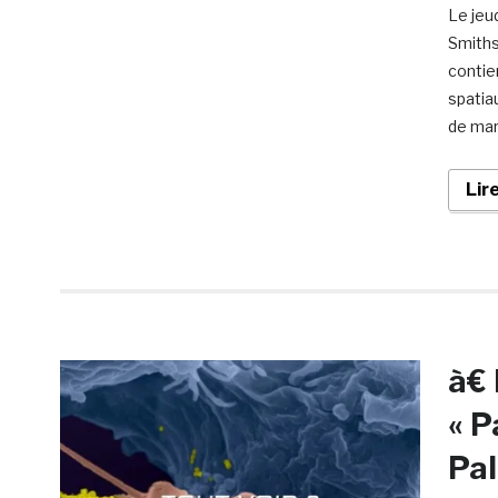
Le jeud
Smiths
contie
spatia
de mar
Lir
à€ 
« P
Pal