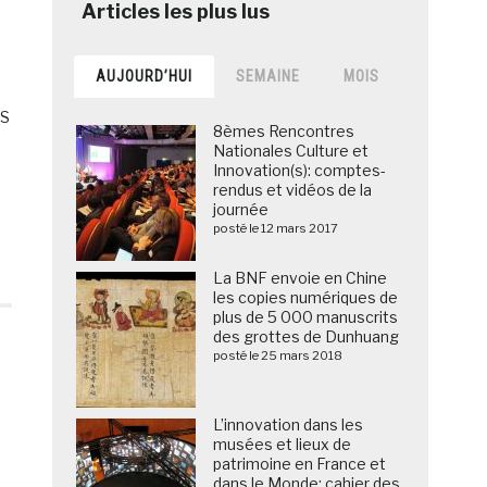
AUJOURD’HUI
SEMAINE
MOIS
ES
8èmes Rencontres
Nationales Culture et
Innovation(s): comptes-
rendus et vidéos de la
journée
posté le 12 mars 2017
La BNF envoie en Chine
les copies numériques de
plus de 5 000 manuscrits
des grottes de Dunhuang
posté le 25 mars 2018
L’innovation dans les
musées et lieux de
patrimoine en France et
dans le Monde: cahier des