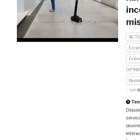
inc
mis
ACTU
Ecran
Evén
OPINI
Numé
par
a
Temp
Depuis
service
œuvres
intera