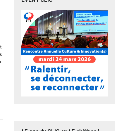
t,
ns
n