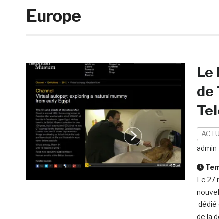
Europe
Le 
de 
Te
ACTU
admin
Temp
Le 27 
nouvel
dédié 
de la 