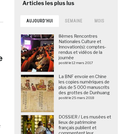
AUJOURD’HUI
SEMAINE
MOIS
8èmes Rencontres
Nationales Culture et
Innovation(s): comptes-
rendus et vidéos de la
e
journée
posté le 12 mars 2017
La BNF envoie en Chine
les copies numériques de
plus de 5 000 manuscrits
des grottes de Dunhuang
posté le 25 mars 2018
DOSSIER / Les musées et
lieux de patrimoine
F
français publient et
commentent leur