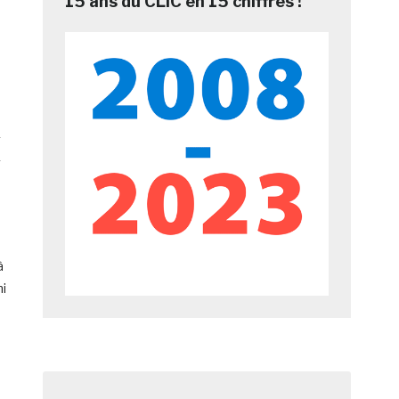
15 ans du CLIC en 15 chiffres !
s
à
ni