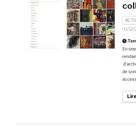
col
ACTU
01/12/
Temp
En sep
rendan
d’arch
de son
access
Lir