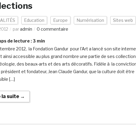
lections
ALITÉS
Education
Europe
Numérisation
Sites web
2012
par
admin
0 commentaire
s de lecture :
3
min
tembre 2012, la Fondation Gandur pour l’Art a lancé son site interne
t ainsi accessible au plus grand nombre une partie de ses collectio
éologie, des beaux-arts et des arts décoratifs. Fidèle à la convictio
 président et fondateur, Jean Claude Gandur, que la culture doit être
ible […]
e la suite →