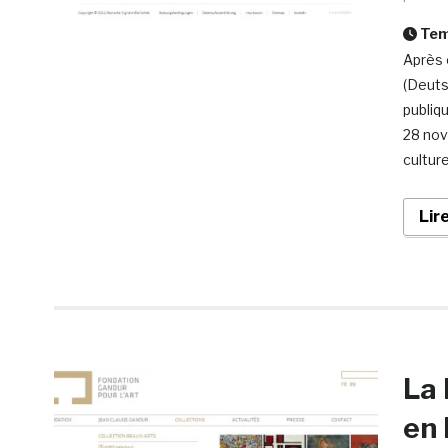
Temp
Après 
(Deuts
publiq
28 nov
cultur
Lir
La 
en 