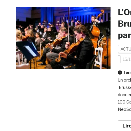
L’O
Bru
par
ACTU
15/1
Temp
Un orc
Brusse
donner 
100 Ga
NeoSco
Lir