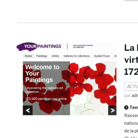
La 
vir
172
ACTU
par
ad
Temp
Rassem
nationa
de la 