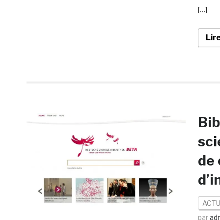
[…]
Lir
Bib
sci
de 
d’i
ACTU
par
ad