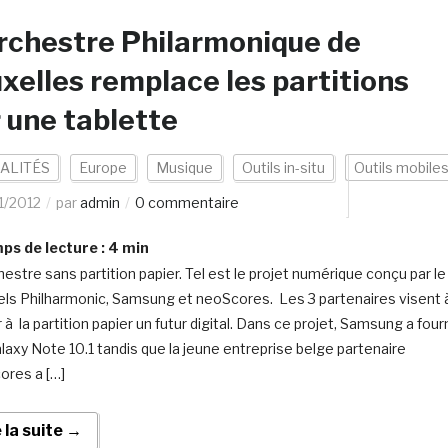
rchestre Philarmonique de
xelles remplace les partitions
 une tablette
ALITÉS
Europe
Musique
Outils in-situ
Outils mobile
1/2012
par
admin
0 commentaire
s de lecture :
4
min
hestre sans partition papier. Tel est le projet numérique conçu par le
ls Philharmonic, Samsung et neoScores. Les 3 partenaires visent 
à la partition papier un futur digital. Dans ce projet, Samsung a four
laxy Note 10.1 tandis que la jeune entreprise belge partenaire
res a […]
e la suite →