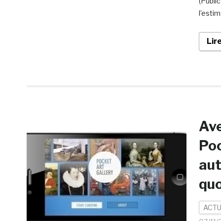
(Publi
l’esti
Lir
Ave
Poc
aut
quo
ACTU