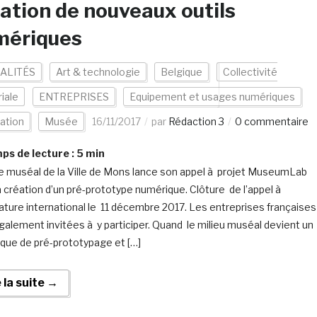
ation de nouveaux outils
mériques
ALITÉS
Art & technologie
Belgique
Collectivité
riale
ENTREPRISES
Equipement et usages numériques
ation
Musée
16/11/2017
par
Rédaction 3
0 commentaire
s de lecture :
5
min
e muséal de la Ville de Mons lance son appel à projet MuseumLab
a création d’un pré-prototype numérique. Clôture de l’appel à
ature international le 11 décembre 2017. Les entreprises françaises
galement invitées à y participer. Quand le milieu muséal devient un
nique de pré-prototypage et […]
e la suite →