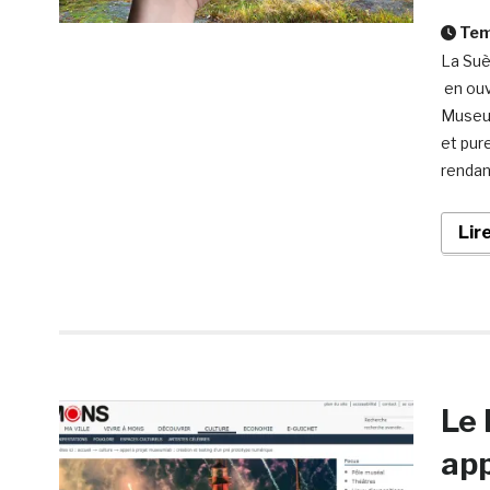
Temp
La Suè
en ouv
Museum
et pur
rendant
Lir
Le 
app