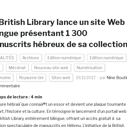
British Library lance un site Web
ingue présentant 1 300
uscrits hébreux de sa collectio
ALITÉS
Archives
Edition numérique
Edition numérique
l
Mécénat
Nouveau site web
Numérisation
imoine
Royaume Uni
Sites web
19/11/2017
par
Nine Bouti
mmentaire
s de lecture :
4
min
ture hébraà¯que connaà®t un essor et devient une plaque tournante
art, l’histoire et la culture. En témoigne le lancement d’un portail web
British Library, entièrement bilingue, offrant un accès gratuit à sa
ion spectaculaire de manuscrits en Hébreu. L’initiative de la British