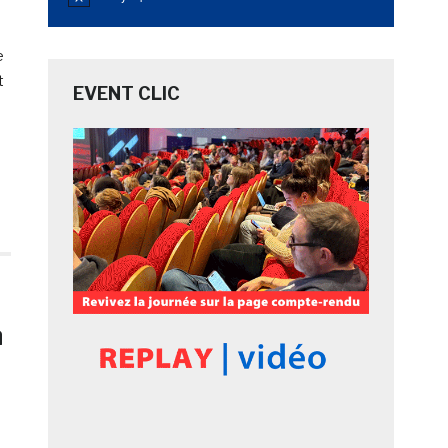
Notice
e
t
EVENT CLIC
a