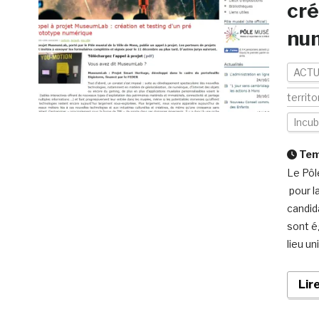
cré
nu
ACTU
territo
Incub
Temp
Le Pôl
pour l
candid
sont é
lieu u
Lir