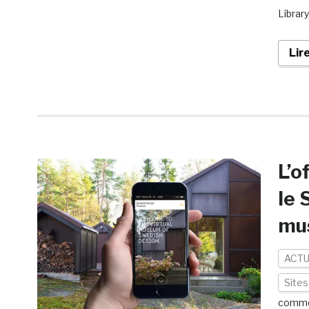
Librar
Lir
L’o
le 
mus
ACTU
Site
comme