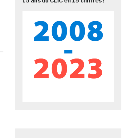
15 ans du CLIC en 15 chiffres !