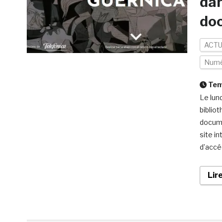
dan
do
ACTU
Numé
Temp
Le lun
biblio
docume
site i
d’accé
Lir