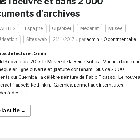
s l’oeuvre et dans 2 000
cuments d’archives
ALITÉS
Espagne
Gigapixel
Mécénat
Musée
risation
Sites web
21/11/2017
par
admin
0 commentaire
s de lecture :
5
min
di 13 novembre 2017, le Musée de la Reine Sofia à Madrid a lancé un
thèque en ligne ouverte et gratuite contenant plus de 2 000
nts sur Guernica, la célèbre peinture de Pablo Picasso. Le nouve
nteractif, appelé Rethinking Guernica, permet aux internautes
der à des […]
e la suite →