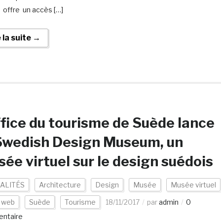
y offre un accès […]
e la suite →
ffice du tourisme de Suède lance
Swedish Design Museum, un
ée virtuel sur le design suédois
ALITÉS
Architecture
Design
Musée
Musée virtuel
s web
Suède
Tourisme
18/11/2017
par
admin
0
ntaire