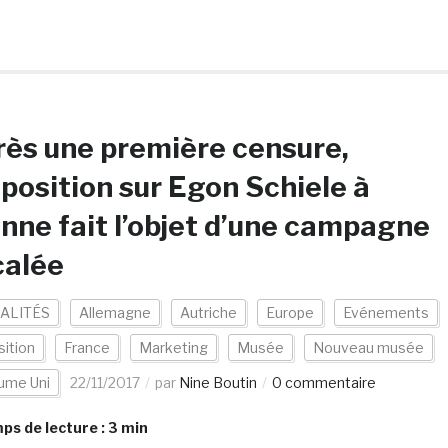
ès une première censure,
xposition sur Egon Schiele à
nne fait l’objet d’une campagne
calée
ALITÉS
Allemagne
Autriche
Europe
Evénements
ition
France
Marketing
Musée
Nouveau musée
ume Uni
22/11/2017
par
Nine Boutin
0 commentaire
s de lecture :
3
min