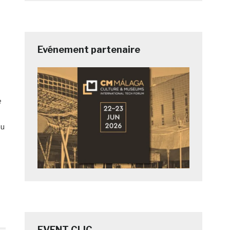
Evénement partenaire
e
au
EVENT CLIC