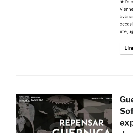
à€ l’oc
Vienne
événem
occasi
été ju
Lir
Gue
Sof
exp