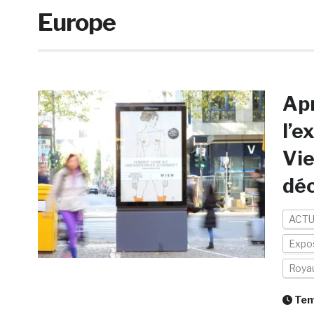
Europe
Apr
l’e
Vie
dé
ACTU
Expos
Roya
Temp