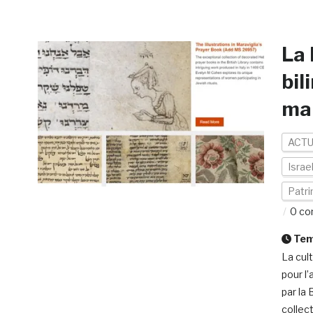
La 
bil
man
ACTU
Israe
Patr
0 co
Temp
La cul
pour l’
par la 
collect