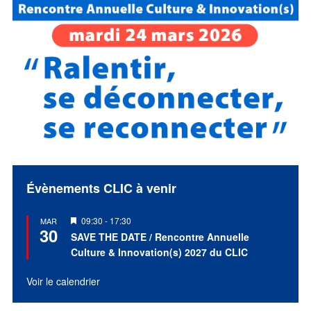
Évènements CLIC à venir
Mis
09:30
-
17:30
MAR
30
en
SAVE THE DATE / Rencontre Annuelle
avant
Culture & Innovation(s) 2027 du CLIC
Voir le calendrier