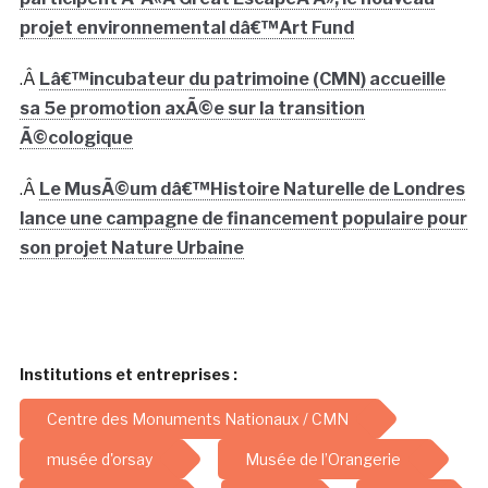
projet environnemental dâ€™Art Fund
.Â
Lâ€™incubateur du patrimoine (CMN) accueille
sa 5e promotion axÃ©e sur la transition
Ã©cologique
.Â
Le MusÃ©um dâ€™Histoire Naturelle de Londres
lance une campagne de financement populaire pour
son projet Nature Urbaine
Institutions et entreprises :
Centre des Monuments Nationaux / CMN
musée d'orsay
Musée de l’Orangerie