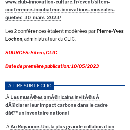
www.club-innovation-culture.fr/event/sitem-
conference-incubateur-innovations-museales-
quebec-30-mars-2023/
Les 2 conférences étaient modérées par
PIerre-Yves
Lochon
, administrateur du CLIC.
SOURCES: Sitem, CLIC
Date de première publication: 10/05/2023
À LIRE SUR LE CLIC
.Â
Les musÃ©es amÃ©ricains invitÃ©s Ã
dÃ©clarer leur impact carbone dans le cadre
dâ€™un inventaire national
.Â
Au Royaume-Uni, la plus grande collaboration