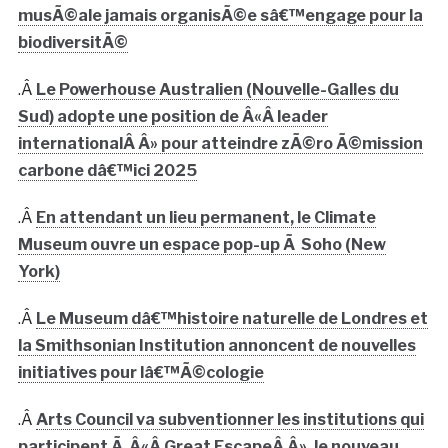
musÃ©ale jamais organisÃ©e sâ€™engage pour la
biodiversitÃ©
.Â
Le Powerhouse Australien (Nouvelle-Galles du
Sud) adopte une position de Â«Â leader
internationalÂ Â» pour atteindre zÃ©ro Ã©mission
carbone dâ€™ici 2025
.Â
En attendant un lieu permanent, le Climate
Museum ouvre un espace pop-up Ã Soho (New
York)
.Â
Le Museum dâ€™histoire naturelle de Londres et
la Smithsonian Institution annoncent de nouvelles
initiatives pour lâ€™Ã©cologie
.Â
Arts Council va subventionner les institutions qui
participent Ã Â«Â Great EscapeÂ Â», le nouveau