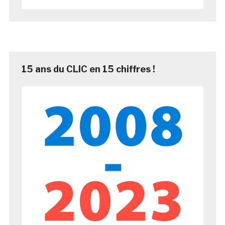
15 ans du CLIC en 15 chiffres !