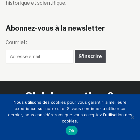
historique et scientifique.
Abonnez-vous à la newsletter
Courriel :
Club Innovation &
Nous utilisons des cookies pour vous garantir la meilleure
Culture CLIC France
expérience sur notre site. Si vous continuez à utiliser ce
dernier, nous considérerons que vous acceptez l'utilisation des
cookies.
Accueil
BIENVENUE !
LE CLUB
MEMBRES
RNCI
Ok
CONTACTS