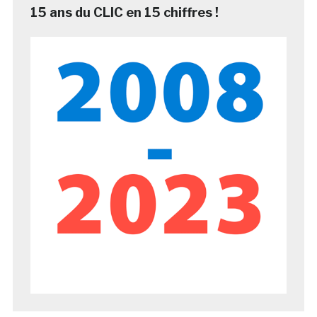
15 ans du CLIC en 15 chiffres !