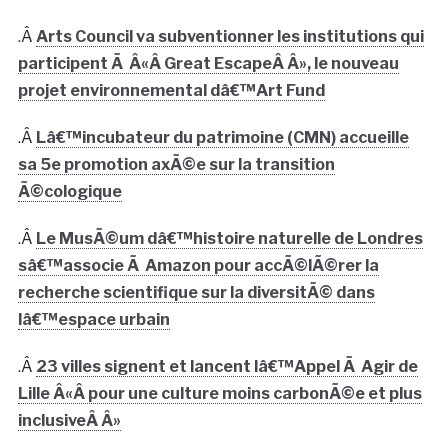
.Â
Arts Council va subventionner les institutions qui
participent Ã Â«Â Great EscapeÂ Â», le nouveau
projet environnemental dâ€™Art Fund
.Â
Lâ€™incubateur du patrimoine (CMN) accueille
sa 5e promotion axÃ©e sur la transition
Ã©cologique
.Â
Le MusÃ©um dâ€™histoire naturelle de Londres
sâ€™associe Ã Amazon pour accÃ©lÃ©rer la
recherche scientifique sur la diversitÃ© dans
lâ€™espace urbain
.Â
23 villes signent et lancent lâ€™Appel Ã Agir de
Lille Â«Â pour une culture moins carbonÃ©e et plus
inclusiveÂ Â»