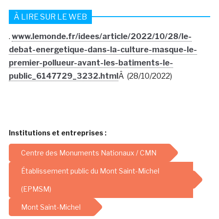
À LIRE SUR LE WEB
.
www.lemonde.fr/idees/article/2022/10/28/le-
debat-energetique-dans-la-culture-masque-le-
premier-pollueur-avant-les-batiments-le-
public_6147729_3232.html
Â (28/10/2022)
Institutions et entreprises :
Centre des Monuments Nationaux / CMN
Établissement public du Mont Saint-Michel
(EPMSM)
Mont Saint-Michel