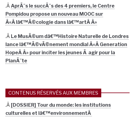
.Â
AprÃ¨s le succÃ¨s des 4 premiers, le Centre
Pompidou propose un nouveau MOOC sur
Â«Â lâ€™Ã©cologie dans lâ€™artÂ Â»
.Â
Le MusÃ©um dâ€™Histoire Naturelle de Londres
lance lâ€™Ã©vÃ©nement mondial Â«Â Generation
HopeÂ Â» pour inciter les jeunes Ã agir pour la
PlanÃ¨te
CONTENUS RÉSERVÉS AUX MEMBRES
.Â
[DOSSIER] Tour du monde: les institutions
culturelles et lâ€™environnementÂ