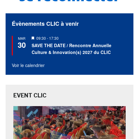
Évènements CLIC à venir
Mis
09:30
-
17:30
MAR
30
en
SAVE THE DATE / Rencontre Annuelle
avant
Culture & Innovation(s) 2027 du CLIC
Voir le calendrier
EVENT CLIC