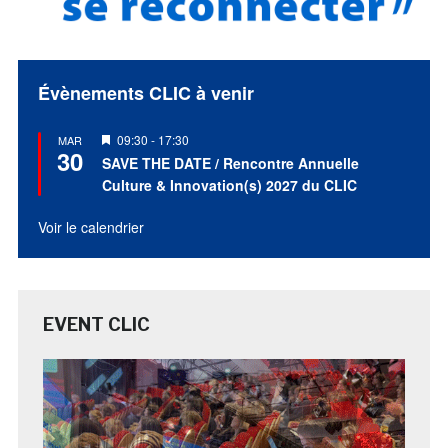
Évènements CLIC à venir
Mis
09:30
-
17:30
MAR
30
en
SAVE THE DATE / Rencontre Annuelle
avant
Culture & Innovation(s) 2027 du CLIC
Voir le calendrier
EVENT CLIC