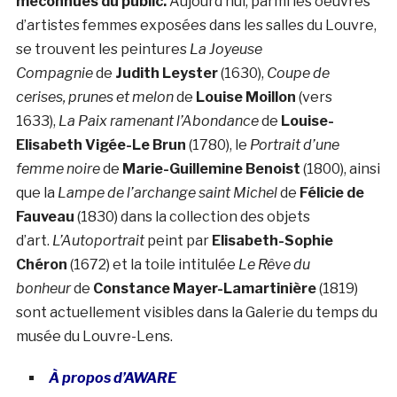
méconnues du public.
Aujourd’hui, parmi les oeuvres
d’artistes femmes exposées dans les salles du Louvre,
se trouvent les peintures
La Joyeuse
Compagnie
de
Judith Leyster
(1630),
Coupe de
cerises, prunes et melon
de
Louise Moillon
(vers
1633),
La Paix ramenant l’Abondance
de
Louise-
Elisabeth Vigée-Le Brun
(1780), le
Portrait d’une
femme noire
de
Marie-Guillemine Benoist
(1800), ainsi
que la
Lampe de l’archange saint Michel
de
Félicie de
Fauveau
(1830) dans la collection des objets
d’art.
L’Autoportrait
peint par
Elisabeth-Sophie
Chéron
(1672) et la toile intitulée
Le Rêve du
bonheur
de
Constance Mayer-Lamartinière
(1819)
sont actuellement visibles dans la Galerie du temps du
musée du Louvre-Lens.
À propos d’AWARE