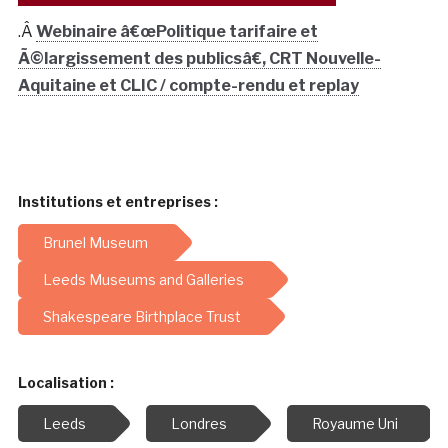
.Â
Webinaire â€œPolitique tarifaire et
Ã©largissement des publicsâ€, CRT Nouvelle-
Aquitaine et CLIC / compte-rendu et replay
Institutions et entreprises :
Brunel Museum
Leeds Museums and Galleries
Shakespeare Birthplace Trust
Localisation :
Leeds
Londres
Royaume Uni