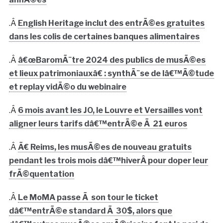
.Â
English Heritage inclut des entrÃ©es gratuites
dans les colis de certaines banques alimentaires
.Â
â€œBaromÃ¨tre 2024 des publics de musÃ©es
et lieux patrimoniauxâ€ : synthÃ¨se de lâ€™Ã©tude
et replay vidÃ©o du webinaire
.Â
6 mois avant les JO, le Louvre et Versailles vont
aligner leurs tarifs dâ€™entrÃ©e Ã 21 euros
.Â
Ã€ Reims, les musÃ©es de nouveau gratuits
pendant les trois mois dâ€™hiverÂ pour doper leur
frÃ©quentation
.Â
Le MoMA passe Ã son tour le ticket
dâ€™entrÃ©e standard Ã 30$, alors que