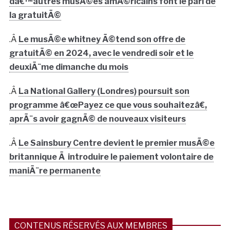
dâ€™autres musÃ©es amÃ©ricains font le pari de
la gratuitÃ©
.Â
Le musÃ©e whitney Ã©tend son offre de
gratuitÃ© en 2024, avec le vendredi soir et le
deuxiÃ¨me dimanche du mois
.Â
La National Gallery (Londres) poursuit son
programme â€œPayez ce que vous souhaitezâ€,
aprÃ¨s avoir gagnÃ© de nouveaux visiteurs
.Â
Le Sainsbury Centre devient le premier musÃ©e
britannique Ã introduire le paiement volontaire de
maniÃ¨re permanente
CONTENUS RÉSERVÉS AUX MEMBRES