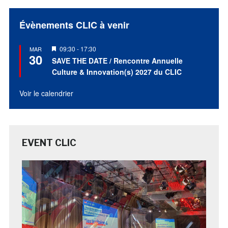
Évènements CLIC à venir
Mis
09:30
-
17:30
MAR
30
en
SAVE THE DATE / Rencontre Annuelle
avant
Culture & Innovation(s) 2027 du CLIC
Voir le calendrier
EVENT CLIC