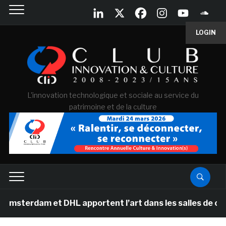
LOGIN
L'innovation technologique et sociale au service du
patrimoine et de la culture
 et DHL apportent l’art dans les salles de classe des é