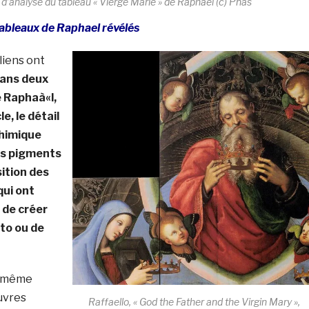
 d’analyse du tableau « Vierge Marie » de Raphael (c) Pnas
tableaux de Raphael révélés
liens ont
dans deux
e Raphaà«l,
le,
le détail
chimique
es pigments
sition des
qui ont
de créer
to ou de
t même
uvres
Raffaello, « God the Father and the Virgin Mary »,