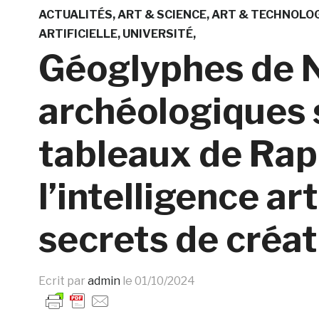
ACTUALITÉS
ART & SCIENCE
ART & TECHNOLOG
ARTIFICIELLE
UNIVERSITÉ
Géoglyphes de N
archéologiques 
tableaux de Ra
l’intelligence art
secrets de créat
Ecrit par
admin
le
01/10/2024