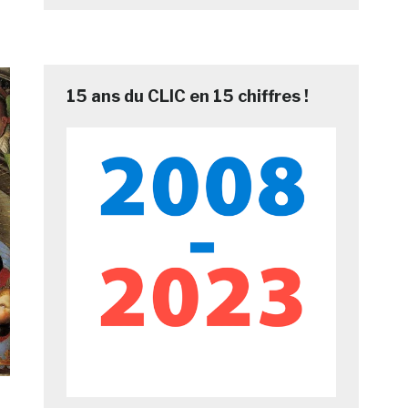
15 ans du CLIC en 15 chiffres !