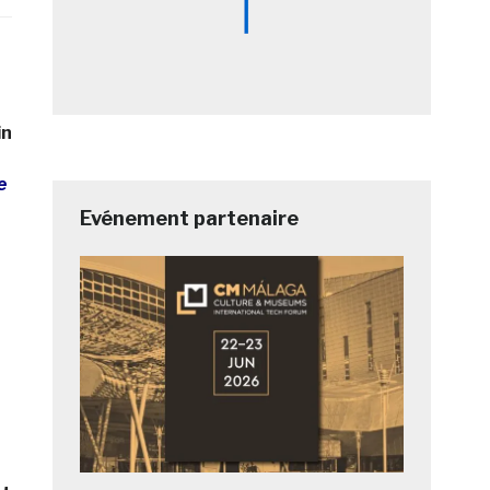
in
e
Evénement partenaire