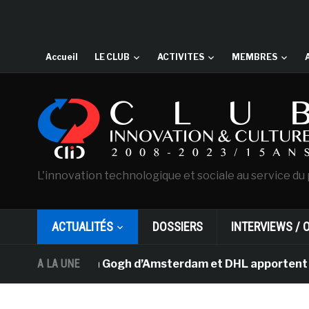
Accueil
LE CLUB
ACTIVITES
MEMBRES
L'innovation technologique et sociale au service du 
ACTUALITÉS
DOSSIERS
INTERVIEWS / 
usée Van Gogh d’Amsterdam et DHL apportent l’art dans l
A LA UNE