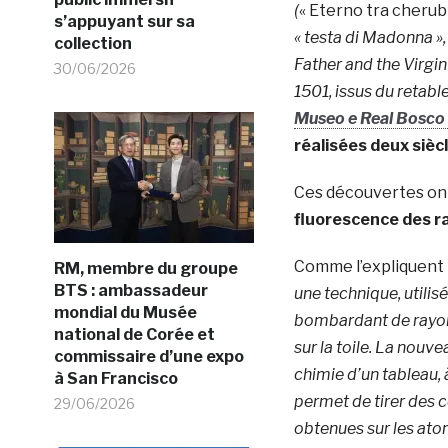
(
« Eterno tra cherubi
s’appuyant sur sa
« testa di Madonna »,
collection
Father and the Virgin
30/06/2026
1501, issus du retabl
Museo e Real Bosco
réalisées deux sièc
Ces découvertes ont
fluorescence des ray
Comme l’expliquent
RM, membre du groupe
BTS : ambassadeur
une technique, utilis
mondial du Musée
bombardant de rayon X
national de Corée et
sur la toile. La nouv
commissaire d’une expo
chimie d’un tableau, à
à San Francisco
permet de tirer des 
29/06/2026
obtenues sur les atom