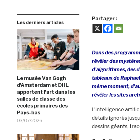
Partager :
Les derniers articles
Dans des programmes 
révéler des mystères 
d’algorithmes, des d
tableaux de Raphael 
Le musée Van Gogh
d’Amsterdam et DHL
même moment, d’autr
apportent l’art dans les
révéler les sites arc
salles de classe des
écoles primaires des
L’intelligence artifi
Pays-bas
détails ignorés jusq
03/07/2026
dessins géants, trac