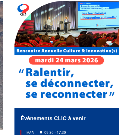
Évènements CLIC à venir
Mis
09:30
-
17:30
MAR