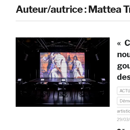
Auteur/autrice :
Mattea T
« C
nou
gou
des
ACTU
Démo
artisti
29/03