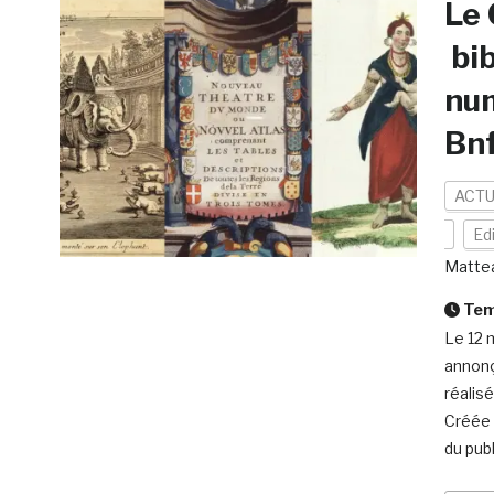
Le 
bib
num
Bnf
ACTU
Ed
Matte
Temp
Le 12 
annonç
réalis
Créée d
du publ