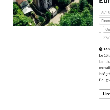
Eur
ACTU
Finan
Ou
27/
Temp
Le 16 
la mai
crowdf
intégr
Bougiva
Lir