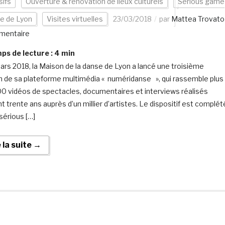
ifs
Ouverture & rénovation de lieux culturels
Serious game
lle de Lyon
Visites virtuelles
23/03/2018
par
Mattea Trovato
mentaire
s de lecture :
4
min
ars 2018, la Maison de la danse de Lyon a lancé une troisième
n de sa plateforme multimédia « numéridanse », qui rassemble plus
0 vidéos de spectacles, documentaires et interviews réalisés
t trente ans auprès d’un millier d’artistes. Le dispositif est complét
sérious […]
e la suite →