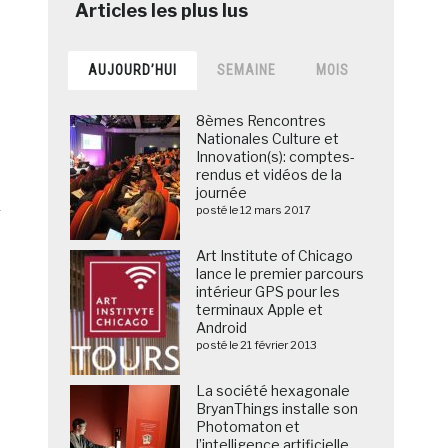
AUJOURD’HUI
SEMAINE
MOIS
8èmes Rencontres
Nationales Culture et
Innovation(s): comptes-
rendus et vidéos de la
journée
posté le 12 mars 2017
r
Art Institute of Chicago
lance le premier parcours
intérieur GPS pour les
terminaux Apple et
Android
posté le 21 février 2013
La société hexagonale
BryanThings installe son
Photomaton et
l’intelligence artificielle