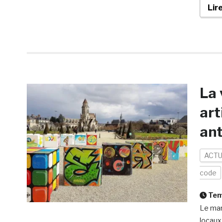
Lir
La 
art
ant
ACTU
code
Temp
Le mar
locaux,