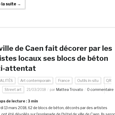
e la suite →
ville de Caen fait décorer par les
istes locaux ses blocs de béton
i-attentat
ALITÉS
Art contemporain
France
Outils in-situ
QR
Street art
21/03/2018
par
Mattea Trovato
0 commentaire
s de lecture :
3
min
di 13 mars 2018, 62 de blocs de béton, décorés par des artistes
 ont été dévoilés sur l’esplanade de l’hôtel de ville de Caen. Ils sero