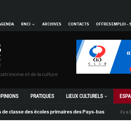
AGENDA
RNCI
ARCHIVES
CONTACTS
OFFRES EMPLOI – 
patrimoine et de la culture
OPINIONS
PRATIQUES
LIEUX CULTURELS
ESPA
sse des écoles primaires des Pays-bas
D
il y a 1 mois