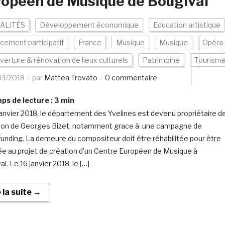
opéen de Musique de Bougival
ALITÉS
Développement économique
Education artistique
cement participatif
France
Musique
Musique
Opéra
verture & rénovation de lieux culturels
Patrimoine
Tourism
03/2018
par
Mattea Trovato
0 commentaire
s de lecture :
3
min
janvier 2018, le département des Yvelines est devenu propriétaire d
son de Georges Bizet, notamment grace à une campagne de
unding. La demeure du compositeur doit être réhabilitée pour être
ée au projet de création d’un Centre Européen de Musique à
l. Le 16 janvier 2018, le […]
e la suite →