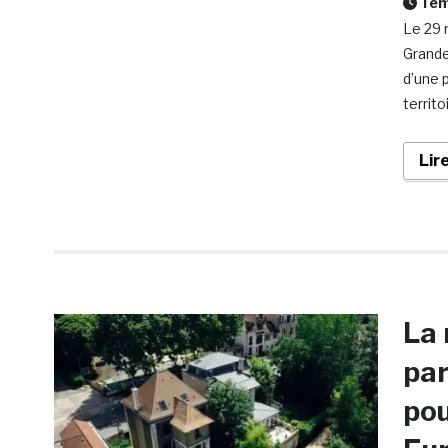
Temp
Le 29 
Grande 
d’une p
territo
Lir
La 
par
pou