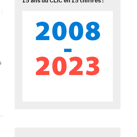
15 ans du CLIC en 15 chiffres !
é