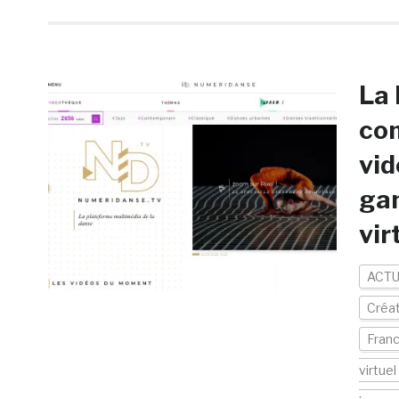
La 
com
vid
gam
vir
ACTU
Créa
Fran
virtuel