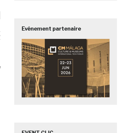
Evénement partenaire
e
e
EVENT CLIC