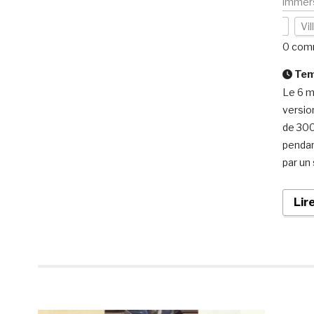
immers
Vi
0 com
Temp
Le 6 m
versio
de 300
pendan
par un 
Lir