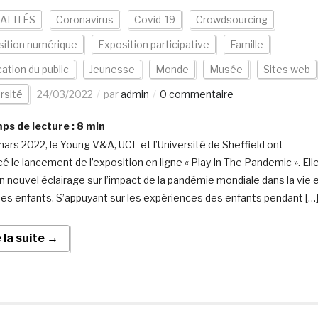
ALITÉS
Coronavirus
Covid-19
Crowdsourcing
sition numérique
Exposition participative
Famille
cation du public
Jeunesse
Monde
Musée
Sites web
rsité
24/03/2022
par
admin
0 commentaire
s de lecture :
8
min
mars 2022, le Young V&A, UCL et l’Université de Sheffield ont
é le lancement de l’exposition en ligne « Play In The Pandemic ». Ell
un nouvel éclairage sur l’impact de la pandémie mondiale dans la vie 
 des enfants. S’appuyant sur les expériences des enfants pendant […
e la suite →