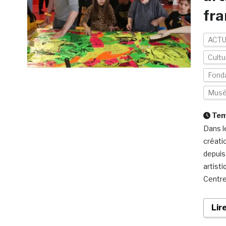
fra
ACTU
Cultu
Fond
Mus
Temp
Dans l
créati
depuis
artist
Centre
Lir