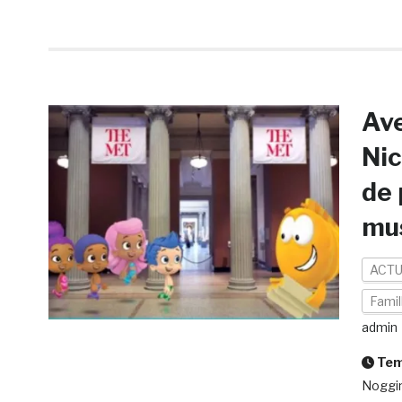
Ave
Nic
de 
mu
ACTU
Famil
admin
Temp
Noggin