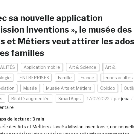
c sa nouvelle application
ission Inventions », le musée des
s et Métiers veut attirer les ado
les familles
ALITÉS
Application mobile
Art & Science
Art &
logie
ENTREPRISES
Famille
France
Jeunes adultes
diation
Musée
Musée Arts et Métiers
Opixido
Outil
es
Réalité augmentée
SmartApps
17/02/2022
par
jeba
ntaire
s de lecture :
3
min
eÌe des Arts et MeÌtiers a lancé « Mission Inventions », une nouvell