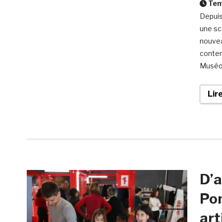
Temp
Depuis
une sc
nouvea
conten
MuséoP
Lir
D’a
Pom
art