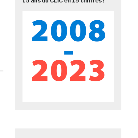
15 ans du CLIC en 15 chiffres !
à