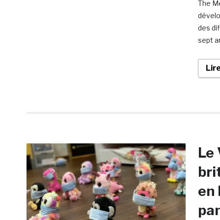
The Me
dévelop
des di
sept a
Lir
Le 
bri
en 
pa