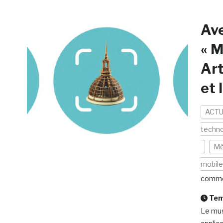
Ave
« M
Art
et 
ACTU
techno
Mé
mobil
comme
Temp
Le mus