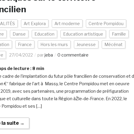
ncilien
ALITÉS
Art Explora
Art moderne
Centre Pompidou
re
Danse
Education
Education artistique
Famille
ation
France
Hors les murs
Jeunesse
Mécénat
ée
27/04/2022
par
jeba
0 commentaire
s de lecture :
8
min
e cadre de l’implantation du futur pôle francilien de conservation et 
on €“ fabrique de l’art à Massy, le Centre Pompidou met en oeuvre
 2019, avec ses partenaires, une programmation de préfiguration
ique et culturelle dans toute la Région àŽle-de-France. En 2022, le
 Pompidou et ses […]
e la suite →