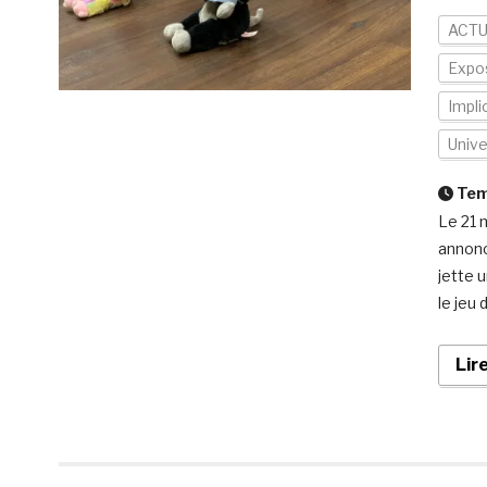
ACTU
Expo
Impli
Unive
Temp
Le 21 
annonc
jette 
le jeu
Lir