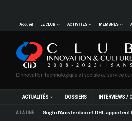
Accueil
LE CLUB
ACTIVITES
MEMBRES
L'innovation technologique et sociale au service du 
ACTUALITÉS
DOSSIERS
INTERVIEWS / 
musée Van Gogh d’Amsterdam et DHL apportent l’art dans 
A LA UNE