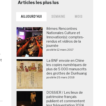
AUJOURD’HUI
SEMAINE
MOIS
8èmes Rencontres
Nationales Culture et
Innovation(s): comptes-
rendus et vidéos de la
journée
posté le 12 mars 2017
e
et
La BNF envoie en Chine
les copies numériques de
]
plus de 5 000 manuscrits
des grottes de Dunhuang
posté le 25 mars 2018
DOSSIER / Les lieux de
patrimoine français
publient et commentent
leur fréquentation 2024