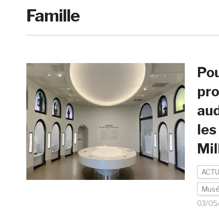
Famille
Pou
pro
aud
les
Mil
ACTU
Mus
03/05