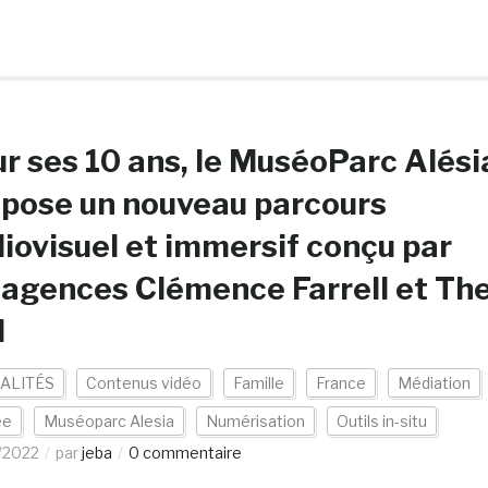
r ses 10 ans, le MuséoParc Alési
pose un nouveau parcours
iovisuel et immersif conçu par
 agences Clémence Farrell et Th
l
ALITÉS
Contenus vidéo
Famille
France
Médiation
ée
Muséoparc Alesia
Numérisation
Outils in-situ
/2022
par
jeba
0 commentaire