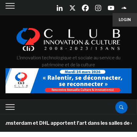
LOGIN
L'innovation technologique et sociale au service du
patrimoine et de la culture
 et DHL apportent l’art dans les salles de classe des é