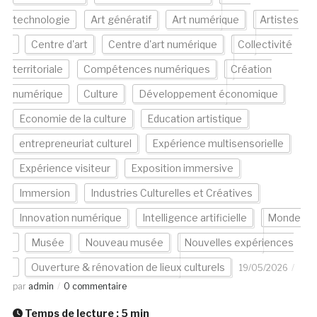
technologie
Art génératif
Art numérique
Artistes
Centre d'art
Centre d'art numérique
Collectivité
territoriale
Compétences numériques
Création
numérique
Culture
Développement économique
Economie de la culture
Education artistique
entrepreneuriat culturel
Expérience multisensorielle
Expérience visiteur
Exposition immersive
Immersion
Industries Culturelles et Créatives
Innovation numérique
Intelligence artificielle
Monde
Musée
Nouveau musée
Nouvelles expériences
Ouverture & rénovation de lieux culturels
19/05/2026
par
admin
0 commentaire
Temps de lecture :
5
min