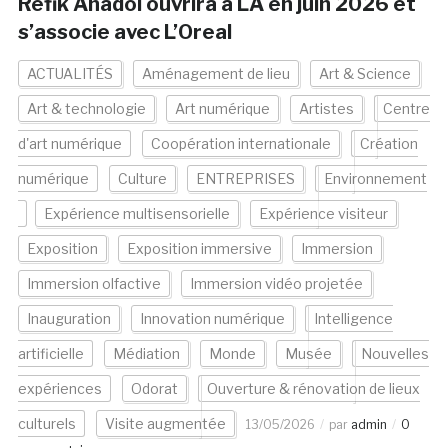
Refik Anadol ouvrira à LA en juin 2026 et
s’associe avec L’Oreal
ACTUALITÉS
Aménagement de lieu
Art & Science
Art & technologie
Art numérique
Artistes
Centre
d'art numérique
Coopération internationale
Création
numérique
Culture
ENTREPRISES
Environnement
Expérience multisensorielle
Expérience visiteur
Exposition
Exposition immersive
Immersion
Immersion olfactive
Immersion vidéo projetée
Inauguration
Innovation numérique
Intelligence
artificielle
Médiation
Monde
Musée
Nouvelles
expériences
Odorat
Ouverture & rénovation de lieux
culturels
Visite augmentée
13/05/2026
par
admin
0