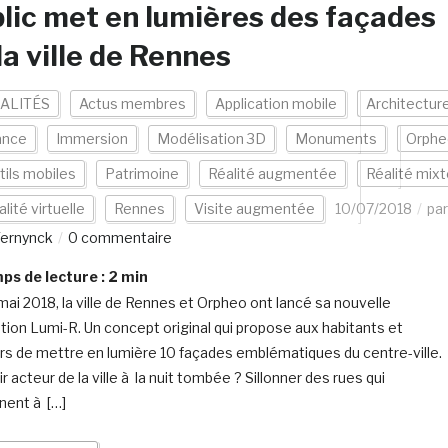
lic met en lumières des façades
la ville de Rennes
ALITÉS
Actus membres
Application mobile
Architectur
ance
Immersion
Modélisation 3D
Monuments
Orphe
tils mobiles
Patrimoine
Réalité augmentée
Réalité mix
lité virtuelle
Rennes
Visite augmentée
10/07/2018
par
Ternynck
0 commentaire
s de lecture :
2
min
mai 2018, la ville de Rennes et Orpheo ont lancé sa nouvelle
ation Lumi-R. Un concept original qui propose aux habitants et
urs de mettre en lumière 10 façades emblématiques du centre-ville.
 acteur de la ville à la nuit tombée ? Sillonner des rues qui
inent à […]