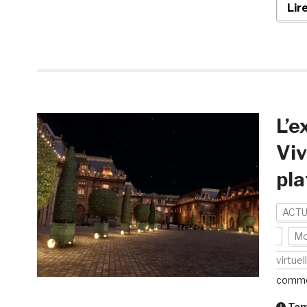
Lir
L’e
Viv
pl
ACTU
Mo
virtuel
comme
Temp