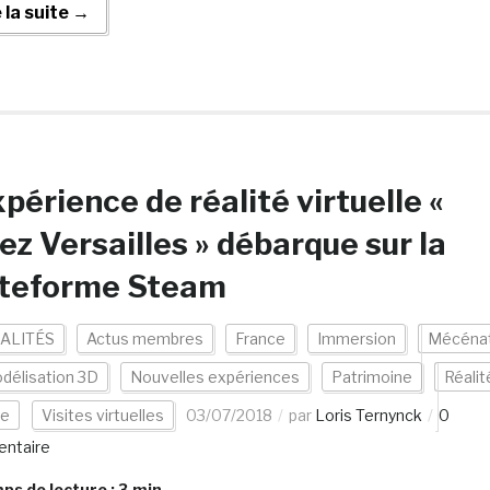
e la suite →
xpérience de réalité virtuelle «
ez Versailles » débarque sur la
ateforme Steam
ALITÉS
Actus membres
France
Immersion
Mécéna
délisation 3D
Nouvelles expériences
Patrimoine
Réalit
le
Visites virtuelles
03/07/2018
par
Loris Ternynck
0
ntaire
s de lecture :
3
min