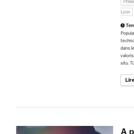
Phila
Lyon
Temp
Popula
techno
dans l
valori
situ. 
Lir
A p