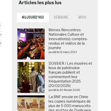
AUJOURD’HUI
SEMAINE
MOIS
e
8èmes Rencontres
o
Nationales Culture et
Innovation(s): comptes-
te
rendus et vidéos de la
journée
posté le 12 mars 2017
DOSSIER / Les musées et
lieux de patrimoine
français publient et
commentent leur
fréquentation 2025
(20/02/2026)
posté le 20 février 2026
La BNF envoie en Chine
les copies numériques de
plus de 5 000 manuscrits
des grottes de Dunhuang