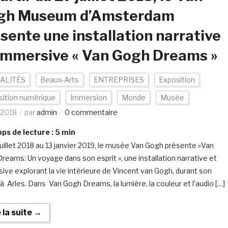
gh Museum d’Amsterdam
sente une installation narrative
immersive « Van Gogh Dreams »
ALITÉS
Beaux-Arts
ENTREPRISES
Exposition
sition numérique
Immersion
Monde
Musée
/2018
par
admin
0 commentaire
s de lecture :
5
min
juillet 2018 au 13 janvier 2019, le musée Van Gogh présente «Van
reams: Un voyage dans son esprit », une installation narrative et
ive explorant la vie intérieure de Vincent van Gogh, durant son
 à Arles. Dans Van Gogh Dreams, la lumière, la couleur et l’audio […]
e la suite →