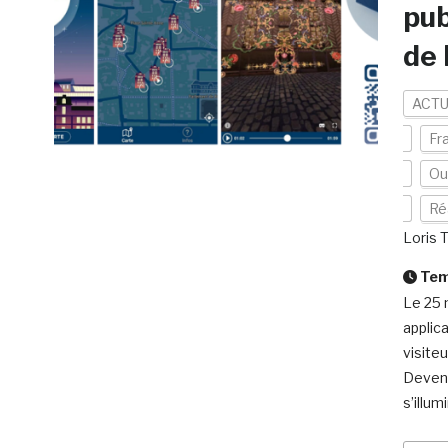
pub
de 
ACTU
Fr
Ou
Réa
Loris 
Temp
Le 25 
applic
visite
Devenir
s’illum