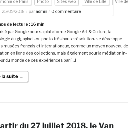
rmonie de Paris
Photo
Sites web
Ville de Lille
Ville d
25/09/2018
par
admin
0 commentaire
s de lecture :
16
min
risé par Google pour sa plateforme Google Art & Culture, la
logie du gigapixel -ou photo très haute résolution- se développe
es musées français et internationaux, comme un moyen nouveau d
sation en ligne des collections, mais également pour la médiation in-
Tour du monde de ces expériences par […]
e la suite →
artir du 27 juillet 2018, le Van