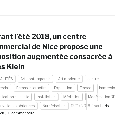
ant l’été 2018, un centre
mercial de Nice propose une
position augmentée consacrée à
s Klein
ALITÉS
Art contemporain
Art moderne
centre
rcial
Ecrans interactifs
Exposition
France
Immersi
lication du public
Installation
Médiation
Modélisation 3
uvelles expériences
Numérisation
13/07/2018
par
Loris
nck
0 commentaire