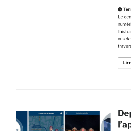
Temp
Le cen
numéri
l’hist
ans de
traver
Lir
Dep
l’a