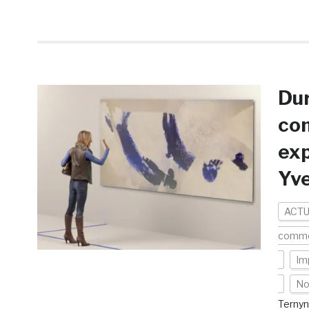
Dur
com
ex
Yve
ACTU
comme
Imp
No
Terny