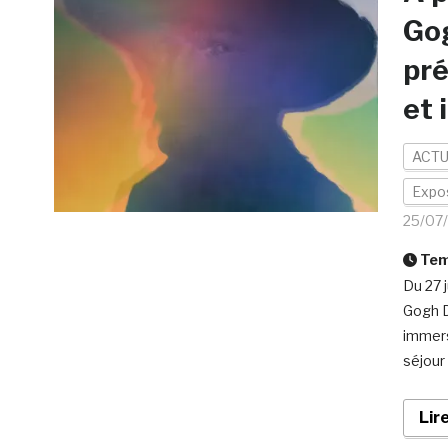
Go
pré
et 
ACTU
Expo
25/07
Temp
Du 27 
Gogh D
immers
séjour
Lir