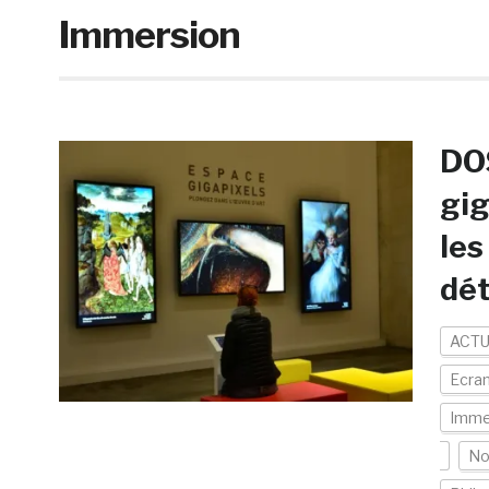
Immersion
DOS
gig
les
dét
ACTU
Ecran
Imme
No