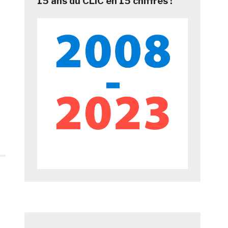
15 ans du CLIC en 15 chiffres !