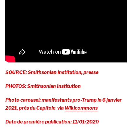
SOURCE: Smithsonian Institution, presse
PHOTOS: Smithsonian Institution
Photo carousel: manifestants pro-Trump le 6 janvier
2021, près du Capitole
via
Wikicommons
Date de première publication: 11/01/2020