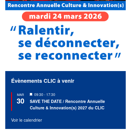
Évènements CLIC à venir
Mis
09:30
-
17:30
MAR
30
en
SAVE THE DATE / Rencontre Annuelle
avant
Culture & Innovation(s) 2027 du CLIC
Voir le calendrier