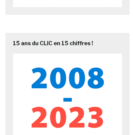
15 ans du CLIC en 15 chiffres !