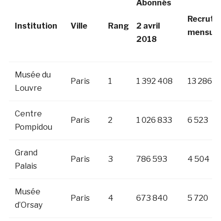
Abonnés
Recrute
Institution
Ville
Rang
2 avril
mensuel
2018
Musée du
Paris
1
1 392 408
13 286
Louvre
Centre
Paris
2
1 026 833
6 523
Pompidou
Grand
Paris
3
786 593
4 504
Palais
Musée
Paris
4
673 840
5 720
d’Orsay