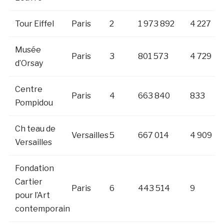
Tour Eiffel
Paris
2
1 973 892
4 227
Musée
Paris
3
801 573
4 729
d’Orsay
Centre
Paris
4
663 840
833
Pompidou
Ch teau de
Versailles
5
667 014
4 909
Versailles
Fondation
Cartier
Paris
6
443 514
9
pour l’Art
contemporain