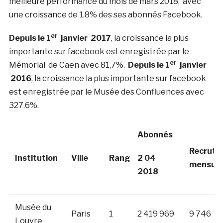
meilleure performance du mois de mars 2018, avec
une croissance de 1.8% des ses abonnés Facebook.
er
Depuis le 1
janvier 2017
, la croissance la plus
importante sur facebook est enregistrée par le
er
Mémorial de Caen avec 81,7%.
Depuis le 1
janvier
2016
, la croissance la plus importante sur facebook
est enregistrée par le Musée des Confluences avec
327.6%.
Abonnés
Recrute
Institution
Ville
Rang
2 04
mensuel
2018
Musée du
Paris
1
2 419 969
9 746
Louvre