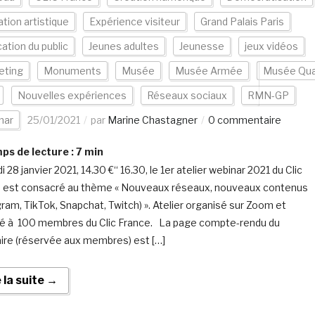
tion artistique
Expérience visiteur
Grand Palais Paris
cation du public
Jeunes adultes
Jeunesse
jeux vidéos
eting
Monuments
Musée
Musée Armée
Musée Qua
Nouvelles expériences
Réseaux sociaux
RMN-GP
nar
25/01/2021
par
Marine Chastagner
0 commentaire
s de lecture :
7
min
i 28 janvier 2021, 14.30 €“ 16.30, le 1er atelier webinar 2021 du Clic
 est consacré au thème « Nouveaux réseaux, nouveaux contenus
gram, TikTok, Snapchat, Twitch) ». Atelier organisé sur Zoom et
é à 100 membres du Clic France. La page compte-rendu du
ire (réservée aux membres) est […]
e la suite →