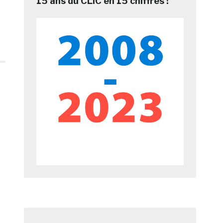
15 ans du CLIC en 15 chiffres !