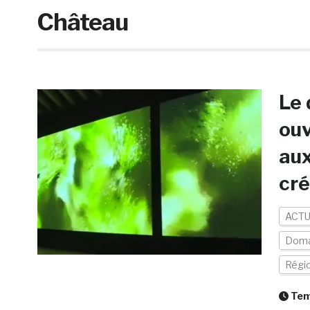
Château
Le 
ouv
aux
cré
ACTU
Doma
Régi
Temp