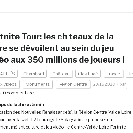
tnite Tour: les ch teaux de la
re se dévoilent au sein du jeu
éo aux 350 millions de joueurs !
ALITÉS
Chambord
Château
Clos Lucé
France
J
ux vidéos
Monuments
Région Centre
23/11/2020
par
0 commentaire
s de lecture :
5
min
ccasion des Nouvelles Renaissance(s], la Région Centre-Val de Loire
cie avec la web TV tourangelle Solary afin de proposer un
ent mêlant culture et jeu vidéo : le Centre-Val de Loire Fortnite