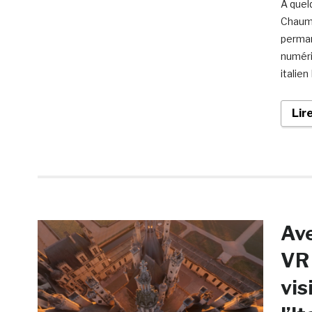
A quel
Chaumo
permane
numéri
italie
Lir
Ave
VR 
vis