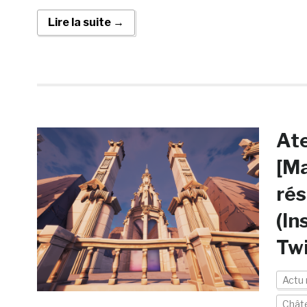
Lire la suite →
Ate
[Ma
rés
(In
Twi
Actu
Chât