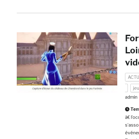
For
Loi
vid
ACTU
je
admin
Temp
à€ l’o
s’asso
événem