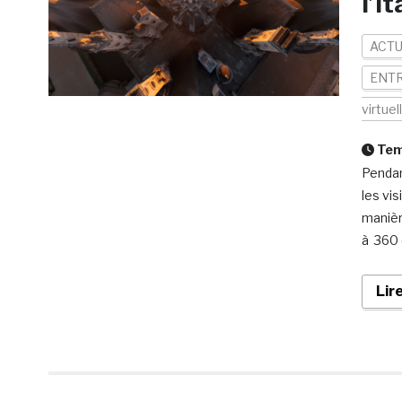
l’I
ACTU
ENTR
virtuel
Temp
Pendan
les vi
manièr
à 360 
Lir