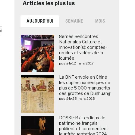
AUJOURD’HUI
SEMAINE
MOIS
i
8èmes Rencontres
Nationales Culture et
Innovation(s): comptes-
rendus et vidéos de la
journée
posté le 12 mars 2017
La BNF envoie en Chine
les copies numériques de
plus de 5 000 manuscrits
des grottes de Dunhuang
posté le 25 mars 2018
DOSSIER / Les lieux de
patrimoine français
publient et commentent
leur fréquentation 2024