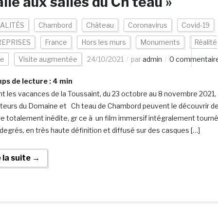
talie aux salles du Ch teau »
ALITÉS
Chambord
Château
Coronavirus
Covid-19
EPRISES
France
Hors les murs
Monuments
Réalité
le
Visite augmentée
24/10/2021
par
admin
0 commentair
s de lecture :
4
min
t les vacances de la Toussaint, du 23 octobre au 8 novembre 2021,
siteurs du Domaine et Ch teau de Chambord peuvent le découvrir d
e totalement inédite, gr ce à un film immersif intégralement tourn
degrés, en très haute définition et diffusé sur des casques […]
e la suite →