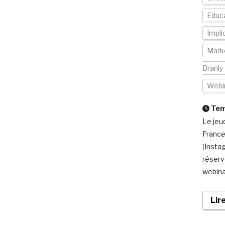
Educa
Impli
Mark
Branly
Webi
Temp
Le jeud
France
(Insta
réserv
webina
Lir