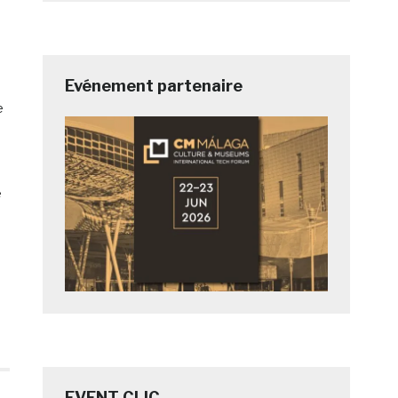
Evénement partenaire
e
e
é
EVENT CLIC