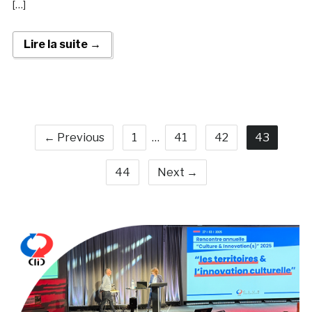
[…]
Lire la suite →
← Previous
1
…
41
42
43
44
Next →