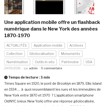
Une application mobile offre un flashback
numérique dans le New York des années
1870-1970
ACTUALITÉS
Application mobile
Archives
Collection
Géolocalisation
Monuments
Numérisation
Outils in-situ
Patrimoine
USA
24/05/2016
par
admin
0 commentaire
Temps de lecture :
3
min
Times Square en 1920, le pont de Brooklyn en 1879, Ellis Island
en 1934 … à quoi ressemblaient les rues et les immeubles de
New York entre 1870 et 1970 ? L’application smartphone
OldNYC (vieux New York) offre une réponse géolocalisée,