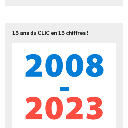
15 ans du CLIC en 15 chiffres !