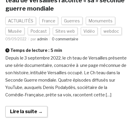
teau de Versailles raconte « sa » seconde
guerre mondiale
ACTUALITÉS
France
Guerres
Monuments
Musée
Podcast
Sites web
Vidéo
webdoc
09/09/2022
par
admin
0 commentaire
Temps de lecture :
5
min
Depuis le 3 septembre 2022, le ch teau de Versailles présente
une série documentaire, consacrée à une page méconnue de
son histoire, intitulée Versailles occupé. Le Ch teau dans la
Seconde Guerre mondiale. Quatre épisodes diffusés sur
YouTube, auxquels Denis Podalydès, sociétaire de la
Comédie-Française, prête sa voix, racontent cette […]
Lire la suite →