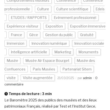
Comportements visiteurs
Conférence
Conférence
professionnelle
Culture
Culture scientifique
Edeis
ETUDES / RAPPORTS
Evènement professionnel
Expérience visiteur
Exposition
Exposition immersive
France
Gèce
Gestion du public
Gratuité
Immersion
Innovation numérique
Innovation sociale
Intelligence artificielle
Marketing
Monuments
Musée
Musée Air Espace Bourget
Musée des
Confluences
Paris Musées
Partenariat Sitem
visite
Visite augmentée
21/03/2025
par
admin
0
commentaire
Temps de lecture :
3
min
Le Baromètre 2025 des publics des musées et des lieux
patrimoniaux Français, réalisé par Test et l’Institut Gece,