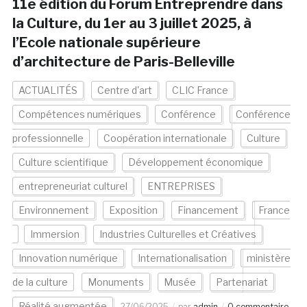
11e édition du Forum Entreprendre dans
la Culture, du 1er au 3 juillet 2025, à
l’Ecole nationale supérieure
d’architecture de Paris-Belleville
ACTUALITÉS
Centre d'art
CLIC France
Compétences numériques
Conférence
Conférence
professionnelle
Coopération internationale
Culture
Culture scientifique
Développement économique
entrepreneuriat culturel
ENTREPRISES
Environnement
Exposition
Financement
France
Immersion
Industries Culturelles et Créatives
Innovation numérique
Internationalisation
ministère
de la culture
Monuments
Musée
Partenariat
Réalité augmentée
27/06/2025
par
admin
0 commentaire