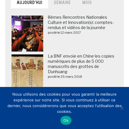
AUJOURD’HUI
SEMAINE
MOIS
8èmes Rencontres Nationales
Culture et Innovation(s): comptes-
rendus et vidéos de la journée
posté le 12 mars 2017
La BNF envoie en Chine les copies
numériques de plus de 5 000
manuscrits des grottes de
Dunhuang
posté le 25 mars 2018
Nous utilisons des cookies pour vous garantir la meilleure
L’innovation dans les musées et
lieux de patrimoine en France et
expérience sur notre site. Si vous continuez à utiliser ce
dans le Monde: cahier des
dernier, nous considérerons que vous acceptez l'utilisation des
tendances 2014
cookies.
posté le 13 février 2015
Ok