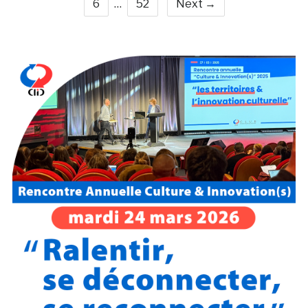
6
…
52
Next →