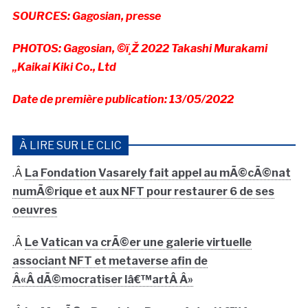
SOURCES: Gagosian, presse
PHOTOS: Gagosian, ©ï¸Ž 2022 Takashi Murakami
„Kaikai Kiki Co., Ltd
Date de première publication: 13/05/2022
À LIRE SUR LE CLIC
.Â
La Fondation Vasarely fait appel au mÃ©cÃ©nat
numÃ©rique et aux NFT pour restaurer 6 de ses
oeuvres
.Â
Le Vatican va crÃ©er une galerie virtuelle
associant NFT et metaverse afin de
Â«Â dÃ©mocratiser lâ€™artÂ Â»