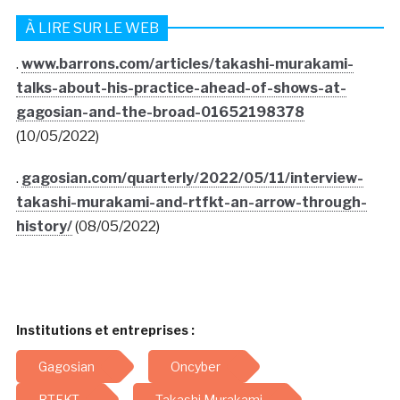
À LIRE SUR LE WEB
.
www.barrons.com/articles/takashi-murakami-
talks-about-his-practice-ahead-of-shows-at-
gagosian-and-the-broad-01652198378
(10/05/2022)
.
gagosian.com/quarterly/2022/05/11/interview-
takashi-murakami-and-rtfkt-an-arrow-through-
history/
(08/05/2022)
Institutions et entreprises :
Gagosian
Oncyber
RTFKT
Takashi Murakami