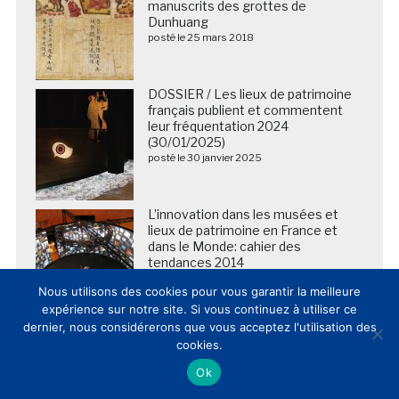
manuscrits des grottes de
Dunhuang
posté le 25 mars 2018
DOSSIER / Les lieux de patrimoine
français publient et commentent
leur fréquentation 2024
(30/01/2025)
posté le 30 janvier 2025
L’innovation dans les musées et
lieux de patrimoine en France et
dans le Monde: cahier des
tendances 2014
posté le 13 février 2015
Nous utilisons des cookies pour vous garantir la meilleure
expérience sur notre site. Si vous continuez à utiliser ce
dernier, nous considérerons que vous acceptez l'utilisation des
2026 – 2028 : le musée d’Orsay
cookies.
lance un ambitieux chantier pour
améliorer l’accueil de ses visiteurs
Ok
posté le 10 mars 2026