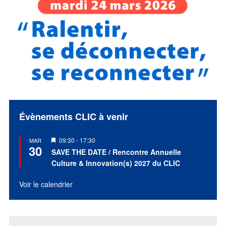
Évènements CLIC à venir
Mis
09:30
-
17:30
MAR
30
en
SAVE THE DATE / Rencontre Annuelle
avant
Culture & Innovation(s) 2027 du CLIC
Voir le calendrier