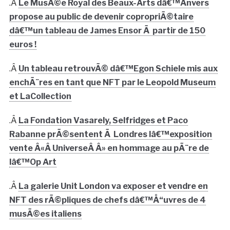
.Â
Le MusÃ©e Royal des Beaux-Arts dâ€™Anvers
propose au public de devenir copropriÃ©taire
dâ€™un tableau de James Ensor Ã partir de 150
euros !
.Â
Un tableau retrouvÃ© dâ€™Egon Schiele mis aux
enchÃ¨res en tant que NFT par le Leopold Museum
et LaCollection
.Â
La Fondation Vasarely, Selfridges et Paco
Rabanne prÃ©sentent Ã Londres lâ€™exposition
vente Â«Â UniverseÂ Â» en hommage au pÃ¨re de
lâ€™Op Art
.Â
La galerie Unit London va exposer et vendre en
NFT des rÃ©pliques de chefs dâ€™Å“uvres de 4
musÃ©es italiens