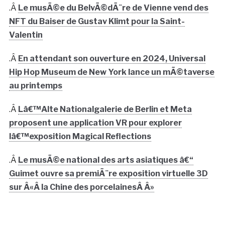
.Â
Le musÃ©e du BelvÃ©dÃ¨re de Vienne vend des
NFT du Baiser de Gustav Klimt pour la Saint-
Valentin
.Â
En attendant son ouverture en 2024, Universal
Hip Hop Museum de New York lance un mÃ©taverse
au printemps
.Â
Lâ€™Alte Nationalgalerie de Berlin et Meta
proposent une application VR pour explorer
lâ€™exposition Magical Reflections
.Â
Le musÃ©e national des arts asiatiques â€“
Guimet ouvre sa premiÃ¨re exposition virtuelle 3D
sur Â«Â la Chine des porcelainesÂ Â»