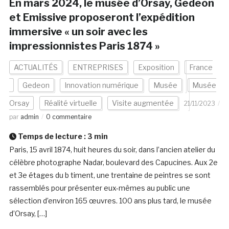
En mars 2024, le musée d’Orsay, Gedeon
et Emissive proposeront l’expédition
immersive « un soir avec les
impressionnistes Paris 1874 »
ACTUALITÉS
ENTREPRISES
Exposition
France
Gedeon
Innovation numérique
Musée
Musée
Orsay
Réalité virtuelle
Visite augmentée
21/11/2023
par
admin
0 commentaire
Temps de lecture :
3
min
Paris, 15 avril 1874, huit heures du soir, dans l’ancien atelier du
célèbre photographe Nadar, boulevard des Capucines. Aux 2e
et 3e étages du b timent, une trentaine de peintres se sont
rassemblés pour présenter eux-mêmes au public une
sélection d’environ 165 œuvres. 100 ans plus tard, le musée
d’Orsay, […]