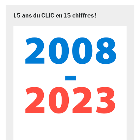
15 ans du CLIC en 15 chiffres !