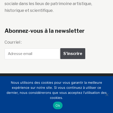
sociale dans les lieux de patrimoine artistique,
historique et scientifique.
Abonnez-vous à la newsletter
Courriel :
Club Innovation &
Nous utilisons des cookies pour vous garantir la meilleure
expérience sur notre site. Si vous continuez à utiliser ce
Culture CLIC France
dernier, nous considérerons que vous acceptez l'utilisation des
cookies.
Ok
Accueil
BIENVENUE !
LE CLUB
MEMBRES
RNCI