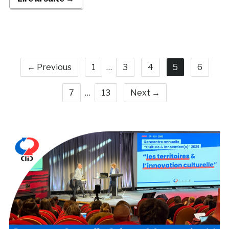
← Previous
1
…
3
4
5
6
7
…
13
Next →